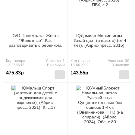
DVD Понималка. Жесты
IQДомино Мягкие игры.
"Животные". Как
Узнай цвет (в пакете) (от 4
разговаривать с ребенком,
лет), (Айрис-пресс, 2016),
когда он еще не умеет
ПВХ, c.2
говорить(от 0-3 лет),
(Лаборатория Антона
Код товара:
Упаковка: 1
Код товара:
Упаковка: 30
Маниченко, 2009), К
13-366537
В наличии
13-661999
В наличии
475.83р
143.55р