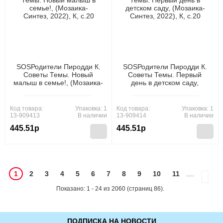
SOSРодители Пиродди К.
SOSРодители Пиродди К.
Советы Темы. Новый
Советы Темы. Первый
малыш в семье!, (Мозаика-
день в детском саду,
Синтез, 2022), К, c.20
(Мозаика-Синтез, 2022), К,
c.20
Код товара:
Упаковка: 1
Код товара:
Упаковка: 1
13-909413
В наличии
13-909414
В наличии
445.51р
445.51р
1
2
3
4
5
6
7
8
9
10
11
....
Показано: 1 - 24 из 2060 (страниц 86).
ПОДПИСКА НА НОВОСТИ