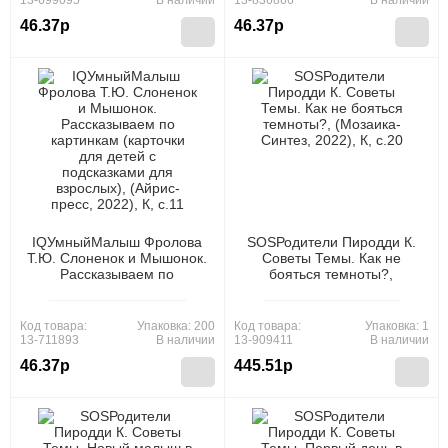
13-699095
В наличии
13-836866
В наличии
46.37р
46.37р
IQУмныйМалыш Фролова
SOSРодители Пиродди К.
Т.Ю. Слоненок и Мышонок.
Советы Темы. Как не
Рассказываем по
бояться темноты?,
картинкам (карточки для
(Мозаика-Синтез, 2022), К,
детей с подсказками для
c.20
взрослых), (Айрис-пресс,
Код товара:
Упаковка: 200
Код товара:
Упаковка: 1
2022), К, c.11
13-711893
В наличии
13-909411
В наличии
46.37р
445.51р