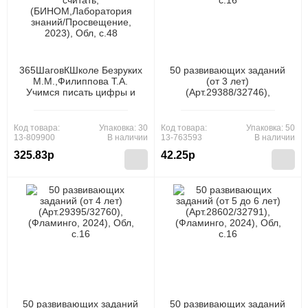
365ШаговКШколе Безруких
50 развивающих заданий
М.М.,Филиппова Т.А.
(от 3 лет)
Учимся писать цифры и
(Арт.29388/32746),
считать,
(Фламинго, 2024), Обл,
(БИНОМ,Лаборатория
c.16
знаний/Просвещение,
Код товара:
Упаковка: 30
Код товара:
Упаковка: 50
2023), Обл, c.48
13-809900
В наличии
13-763593
В наличии
325.83р
42.25р
50 развивающих заданий
50 развивающих заданий