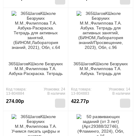
365ШаговКШколе Безруких
365ШаговКШколе Безруких
М.М.,Филиппова Т.А.
М.М.,Филиппова Т.А.
Азбука-Раскраска. Тетрадь
Азбука. Тетрадь для
для активных занятий,
активных занятий,
(БИНОМ,Лаборатория
(БИНОМ,Лаборатория
знаний, 2021), Обл, c.64
знаний/Просвещение,
Код товара:
Упаковка: 24
Код товара:
Упаковка: 14
2023), Обл, c.96
13-804884
В наличии
13-804883
В наличии
274.00р
422.77р