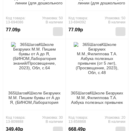
линии (для дошкольного возраста),
линии (для дошкольного во
(Росмэн/Росмэн-Пресс, 2021), Обл, c.16
(Росмэн/Росмэн-Пресс, 2021),
Код товара:
Упаковка: 50
Код товара:
Упаковка: 50
13-694086
В наличии
13-694092
В наличии
77.09р
77.09р
365ШаговКШколе Безруких
365ШаговКШколе Безруких
М.М. Пишем буквы от А до
М.М.,Филиппова Т.А.
Я, (БИНОМ,Лаборатория
Азбука полезных привычек
знаний/Просвещение,
(от 5 лет), (Просвещение,
2023), Обл, c.64
2023), Обл, c.48
Код товара:
Упаковка: 30
Код товара:
Упаковка: 20
13-809888
В наличии
13-858868
В наличии
349.40р
668.49р