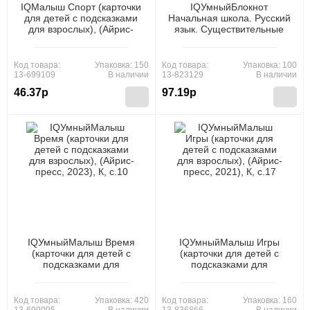
IQМалыш Спорт (карточки
IQУмныйБлокнот
для детей с подсказками
Начальная школа. Русский
для взрослых), (Айрис-
язык. Существительные
пресс, 2021), К, c.17
без ошибок 1-4кл.
(Овчинникова Н.Н.) (на
спирали), (Айрис, 2024),
Код товара:
Упаковка: 150
Код товара:
Упаковка: 100
Обл, c.80
13-699109
В наличии
13-823129
В наличии
46.37р
97.19р
IQУмныйМалыш Время
IQУмныйМалыш Игры
(карточки для детей с
(карточки для детей с
подсказками для
подсказками для
взрослых), (Айрис-пресс,
взрослых), (Айрис-пресс,
2023), К, c.10
2021), К, c.17
Код товара:
Упаковка: 420
Код товара:
Упаковка: 160