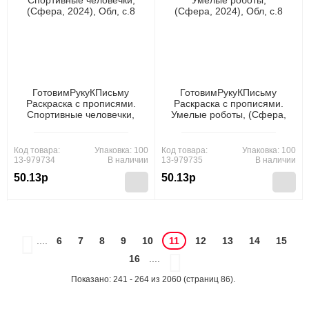
ГотовимРукуКПисьму
ГотовимРукуКПисьму
Раскраска с прописями.
Раскраска с прописями.
Спортивные человечки,
Умелые роботы, (Сфера,
(Сфера, 2024), Обл, c.8
2024), Обл, c.8
Код товара:
Упаковка: 100
Код товара:
Упаковка: 100
13-979734
В наличии
13-979735
В наличии
50.13р
50.13р
....
6
7
8
9
10
11
12
13
14
15
16
....
Показано: 241 - 264 из 2060 (страниц 86).