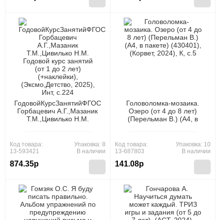
ГодовойКурсЗанятийФГОС
Головоломка-мозаика.
Горбацевич А.Г.,Мазаник
Озеро (от 4 до 8 лет)
Т.М.,Цивилько Н.М.
(Перельман В.) (А4, в
Годовой курс занятий (от 1
пакете) (430401), (Корвет,
до 2 лет) (+наклейки),
2024), К, c.5
(Эксмо,Детство, 2025), Инт,
Код товара:
Упаковка: 8
Код товара:
Упаковка: 10
c.224
13-593421
В наличии
13-687803
В наличии
874.35р
141.08р