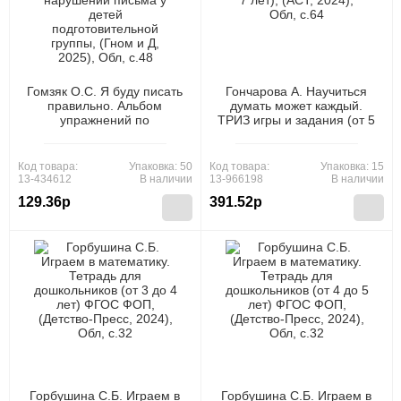
Гомзяк О.С. Я буду писать
Гончарова А. Научиться
правильно. Альбом
думать может каждый.
упражнений по
ТРИЗ игры и задания (от 5
предупреждению
до 7 лет), (АСТ, 2024), Обл,
нарушений письма у детей
c.64
подготовительной группы,
Код товара:
Упаковка: 50
Код товара:
Упаковка: 15
(Гном и Д, 2025), Обл, c.48
13-434612
В наличии
13-966198
В наличии
129.36р
391.52р
Горбушина С.Б. Играем в
Горбушина С.Б. Играем в