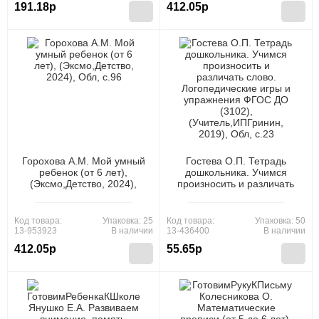
191.18р
412.05р
Горохова А.М. Мой умный
Гостева О.П. Тетрадь
ребенок (от 6 лет),
дошкольника. Учимся
(Эксмо,Детство, 2024),
произносить и различать
Обл, c.96
слово. Логопедические
игры и упражнения ФГОС
ДО (3102),
Код товара:
Упаковка: 25
Код товара:
Упаковка: 50
(Учитель,ИПГринин, 2019),
13-953923
В наличии
13-436400
В наличии
Обл, c.23
412.05р
55.65р