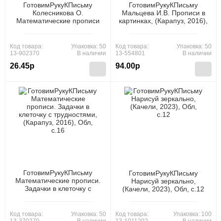
ГотовимРукуКПисьму
ГотовимРукуКПисьму
Колесникова О.
Мальцева И.В. Прописи в
Математические прописи
картинках, (Карапуз, 2016),
(от 6 до 7 лет), (Умка,
Обл, c.18
2023), Обл, c.16
Код товара:
Упаковка: 50
Код товара:
Упаковка: 50
13-902370
В наличии
13-554801
В наличии
26.45р
94.00р
ГотовимРукуКПисьму
ГотовимРукуКПисьму
Математические прописи.
Нарисуй зеркально,
Задачки в клеточку с
(Качели, 2023), Обл, c.12
трудностями, (Карапуз,
2016), Обл, c.16
Код товара:
Упаковка: 50
Код товара:
Упаковка: 100