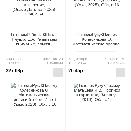
ГотовимРебенкаКШколе
ГотовимРукуКПисьму
Янушко Е.А. Развиваем
Колесникова О.
внимание, память,
Математические прописи
мышление,
(от 5 до 6 лет), (Умка,
(Эксмо,Детство, 2025),
2025), Обл, c.16
Обл, c.64
Код товара:
Упаковка: 20
Код товара:
Упаковка: 50
13-988952
В наличии
13-902364
В наличии
327.63р
26.45р