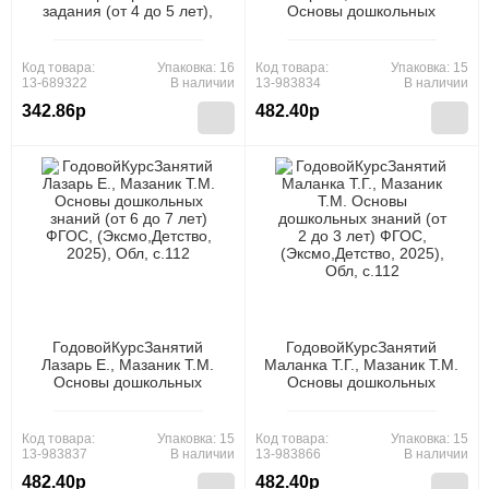
задания (от 4 до 5 лет),
Основы дошкольных
(Эксмо, 2021), Обл, c.128
знаний (от 3 до 4 лет)
ФГОС, (Эксмо,Детство,
2024), Обл, c.112
Код товара:
Упаковка: 16
Код товара:
Упаковка: 15
13-689322
В наличии
13-983834
В наличии
342.86р
482.40р
ГодовойКурсЗанятий
ГодовойКурсЗанятий
Лазарь Е., Мазаник Т.М.
Маланка Т.Г., Мазаник Т.М.
Основы дошкольных
Основы дошкольных
знаний (от 6 до 7 лет)
знаний (от 2 до 3 лет)
ФГОС, (Эксмо,Детство,
ФГОС, (Эксмо,Детство,
2025), Обл, c.112
2025), Обл, c.112
Код товара:
Упаковка: 15
Код товара:
Упаковка: 15
13-983837
В наличии
13-983866
В наличии
482.40р
482.40р