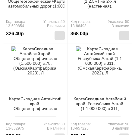
Общегеографическая+Карта
(1:2,5м) на 2-х л
автомобильных дорог (1:600
(настенная),
000) з.4601, (Картфабрика,
(Картфабрика, 2024), Л, c.2
2024), Л
Код товара:
Упаковка: 50
Код товара:
Упаковка: 50
13-599854
В наличии
13-86493
В наличии
326.40р
368.00р
КартаСкладная Алтайский
КартаСкладная Алтайский
край.
край. Республика Алтай
Общегеографическая
(1:1 000 000) з.311,
(1:500 000) з.78,
(ОмскаяКартфабрика,
(ОмскаяКартфабрика,
2022), Л
2023), Л
Код товара:
Упаковка: 30
Код товара:
Упаковка: 50
13-382975
В наличии
13-657225
В наличии