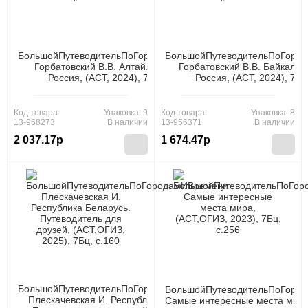
БольшойПутеводительПоГородамИВремени
БольшойПутеводительПоГоро
Горбатовский В.В. Алтай. Уникальная
Горбатовский В.В. Байкал. 
Россия, (АСТ, 2024), 7Бц, c.160
Россия, (АСТ, 2024), 7Бц
Код товара:
Упаковка: 9
Код товара:
Упаковка: 8
13-968273
В наличии
13-956371
В наличии
2 037.17р
1 674.47р
БольшойПутеводительПоГородамИВремени
БольшойПутеводительПоГоро
Плескачевская И. Республика Беларусь.
Самые интересные места мира