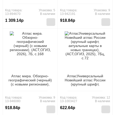
туризма,
регионами), (АСТ, 2025),
(Эксмо,МаннИвановИФербер,
7Бц, c.168
2022), 7Б, c.352
Код товара:
Упаковка: 5
Код товара:
Упаковка: 9
13-894670
В наличии
13-942191
В наличии
1 309.14р
918.84р
Атлас мира. Обзорно-
АтласУниверсальный
географический (черный)
Новейший атлас России
(с новыми регионами),
(крупный шрифт,
(АСТ,ОГИЗ, 2026), 7Б,
актуальные карты в новых
c.168
границах), (АСТ,ОГИЗ,
2025), 7Бц, c.72
Код товара:
Упаковка: 9
Код товара:
Упаковка: 12
13-946080
В наличии
13-1003427
В наличии
918.84р
622.64р