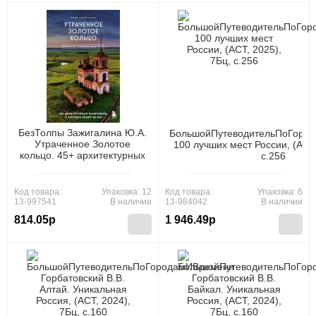
БезТолпы Зажигалина Ю.А.
БольшойПутеводительПоГоро
Утраченное Золотое
100 лучших мест России, (АСТ,
кольцо. 45+ архитектурных
c.256
памятников, о которых
знают не все (книги,
ведущие тайными
Код товара:
Упаковка: 12
Код товара:
Упаковка: 6
тропами), (Эксмо,Бомбора,
13-997541
В наличии
13-984042
В наличии
2025), Обл, c.192
814.05р
1 946.49р