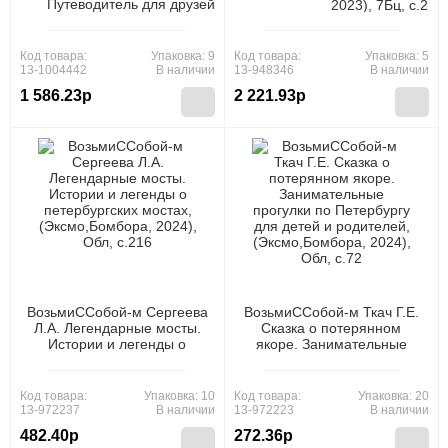
Путеводитель для друзей, (АСТ,ОГИЗ,
2023), 7Бц, c.256
2025), 7Бц, c.160
Код товара:
Упаковка: 9
Код товара:
Упаковка: 5
13-1004442
В наличии
13-948346
В наличии
1 586.23р
2 221.93р
ВозьмиССобой-м Сергеева
ВозьмиССобой-м Ткач Г.Е.
Л.А. Легендарные мосты.
Сказка о потерянном
Истории и легенды о
якоре. Занимательные
петербургских мостах,
прогулки по Петербургу
(Эксмо,Бомбора, 2024),
для детей и родителей,
Обл, c.216
(Эксмо,Бомбора, 2024),
Код товара:
Упаковка: 10
Код товара:
Упаковка: 20
Обл, c.72
13-972237
В наличии
13-972223
В наличии
482.40р
272.36р