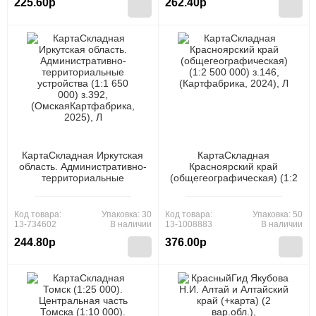
225.60р
262.40р
КартаСкладная Иркутская
КартаСкладная
область. Административно-
Красноярский край
территориальные
(общегеографическая) (1:2
устройства (1:1 650 000)
500 000) з.146,
з.392,
(Картфабрика, 2024), Л
(ОмскаяКартфабрика,
Код товара:
Упаковка: 30
Код товара:
Упаковка: 50
2025), Л
13-734602
В наличии
13-1008883
В наличии
244.80р
376.00р