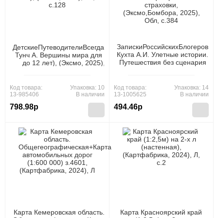
ЗапискиРоссийскихБлогеров
ДетскиеПутеводителиВсегдаНаКаникулах
Кухта А.И. Улетные истории.
Тунч А. Вершины мира для детей (от 10
Путешествия без сценария
до 12 лет), (Эксмо, 2025), 7Б, c.128
и страховки,
(Эксмо,Бомбора, 2025),
Обл, c.384
Код товара:
Упаковка: 10
Код товара:
Упаковка: 14
13-985406
В наличии
13-1005625
В наличии
798.98р
494.46р
Карта Кемеровская область.
Карта Красноярский край