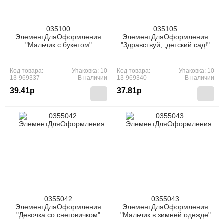
035100
035105
ЭлементДляОформления
ЭлементДляОформления
"Мальчик с букетом"
"Здравствуй, ,детский сад!"
(250*450мм, вырубка),
(330*490мм, вырубка),
(МирОткр)
(МирОткр)
Код товара:
Упаковка: 10
Код товара:
Упаковка: 10
13-969337
В наличии
13-969340
В наличии
39.41р
37.81р
0355042
0355043
ЭлементДляОформления
ЭлементДляОформления
"Девочка со снеговичком"
"Мальчик в зимней одежде"
(188*556мм, вырубка),
(184*540мм, вырубка),