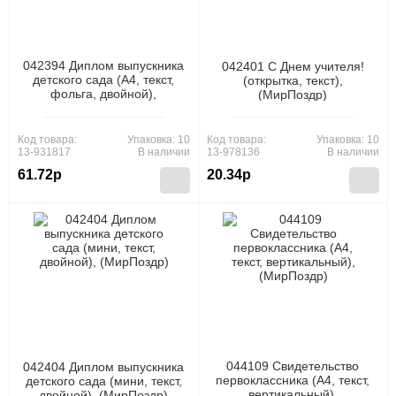
042394 Диплом выпускника
042401 С Днем учителя!
детского сада (А4, текст,
(открытка, текст),
фольга, двойной),
(МирПоздр)
(МирПоздр)
Код товара:
Упаковка: 10
Код товара:
Упаковка: 10
13-931817
В наличии
13-978136
В наличии
61.72р
20.34р
044109 Свидетельство
042404 Диплом выпускника
первоклассника (А4, текст,
детского сада (мини, текст,
вертикальный),
двойной), (МирПоздр)