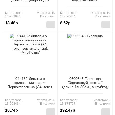
(МирПоздр)
Код товара:
Упаковка: 10
Код товара:
Упаковка: 10
13-959826
В наличии
13-876484
В наличии
18.48р
8.52р
044162 Диплом о
0600345 Гирлянда
присвоении звания
"Здравствуй, школа!"
Первоклассника (А4, текст,
(длина 1м 80см., вырубка),
вертикальный),
(Праздник)
(МирПоздр)
Код товара:
Упаковка: 20
Код товара:
Упаковка: 1
13-968434
В наличии
13-874757
В наличии
10.74р
192.47р