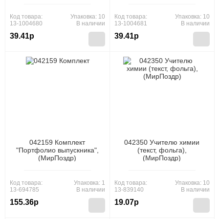
(МирОткр)
(МирОткр)
Код товара:
Упаковка: 10
Код товара:
Упаковка: 10
13-1004680
В наличии
13-1004681
В наличии
39.41р
39.41р
042159 Комплект
042350 Учителю химии
"Портфолио выпускника",
(текст, фольга),
(МирПоздр)
(МирПоздр)
Код товара:
Упаковка: 1
Код товара:
Упаковка: 10
13-694785
В наличии
13-839140
В наличии
155.36р
19.07р