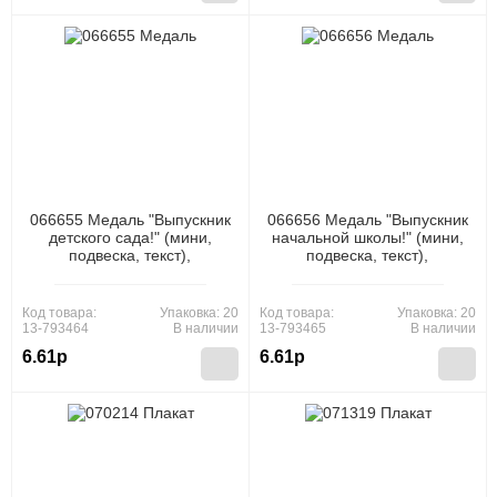
066655 Медаль "Выпускник
066656 Медаль "Выпускник
детского сада!" (мини,
начальной школы!" (мини,
подвеска, текст),
подвеска, текст),
(МирПоздр)
(МирПоздр)
Код товара:
Упаковка: 20
Код товара:
Упаковка: 20
13-793464
В наличии
13-793465
В наличии
6.61р
6.61р