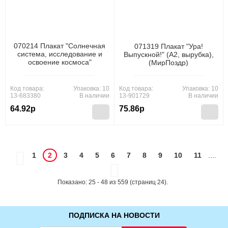
070214 Плакат "Солнечная
071319 Плакат "Ура!
система, исследование и
Выпускной!" (А2, вырубка),
освоение космоса"
(МирПоздр)
(600*440мм, текст),
(МирПоздр)
Код товара:
Упаковка: 10
Код товара:
Упаковка: 10
13-683380
В наличии
13-901729
В наличии
64.92р
75.86р
1
2
3
4
5
6
7
8
9
10
11
....
Показано: 25 - 48 из 559 (страниц 24).
ПОДПИСКА НА НОВОСТИ