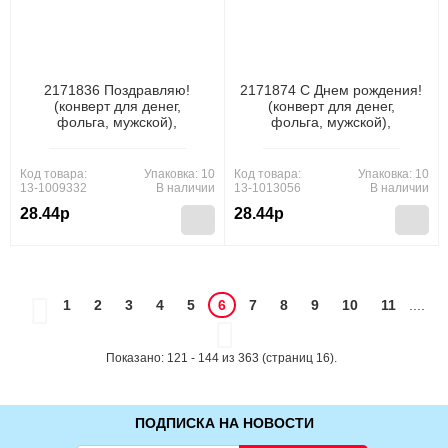
2171836 Поздравляю!
2171874 С Днем рождения!
(конверт для денег,
(конверт для денег,
фольга, мужской),
фольга, мужской),
(МирОткр)
(МирОткр)
Код товара:
Упаковка: 10
Код товара:
Упаковка: 10
13-1009332
В наличии
13-1013056
В наличии
28.44р
28.44р
1
2
3
4
5
6
7
8
9
10
11
....
Показано: 121 - 144 из 363 (страниц 16).
ПОДПИСКА НА НОВОСТИ