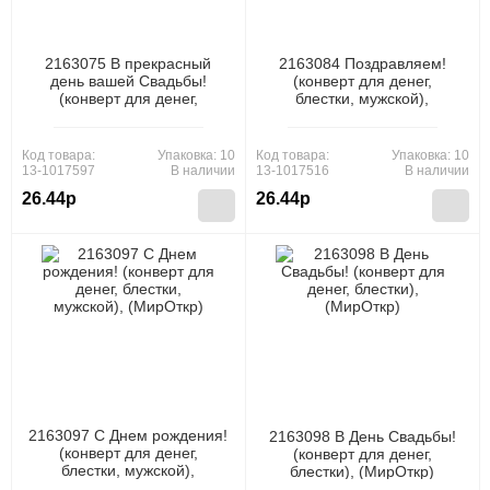
2163075 В прекрасный
2163084 Поздравляем!
день вашей Свадьбы!
(конверт для денег,
(конверт для денег,
блестки, мужской),
блестки), (МирОткр)
(МирОткр)
Код товара:
Упаковка: 10
Код товара:
Упаковка: 10
13-1017597
В наличии
13-1017516
В наличии
26.44р
26.44р
2163097 С Днем рождения!
2163098 В День Свадьбы!
(конверт для денег,
(конверт для денег,
блестки, мужской),
блестки), (МирОткр)
(МирОткр)