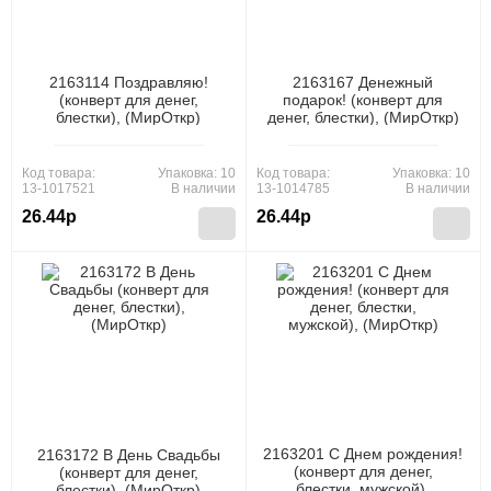
2163114 Поздравляю!
2163167 Денежный
(конверт для денег,
подарок! (конверт для
блестки), (МирОткр)
денег, блестки), (МирОткр)
Код товара:
Упаковка: 10
Код товара:
Упаковка: 10
13-1017521
В наличии
13-1014785
В наличии
26.44р
26.44р
2163201 С Днем рождения!
2163172 В День Свадьбы
(конверт для денег,
(конверт для денег,
блестки, мужской),
блестки), (МирОткр)