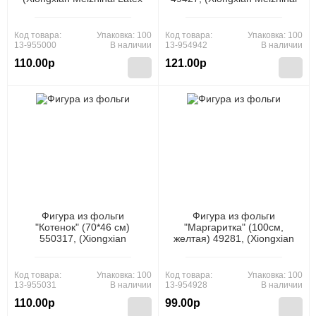
Products Co., Ltd)
Latex Products Co., Ltd)
Код товара:
Упаковка: 100
Код товара:
Упаковка: 100
13-955000
В наличии
13-954942
В наличии
110.00р
121.00р
Фигура из фольги
Фигура из фольги
"Котенок" (70*46 см)
"Маргаритка" (100см,
550317, (Xiongxian
желтая) 49281, (Xiongxian
Meizhihai Latex Products
Meizhihai Latex Products
Co., Ltd)
Co., Ltd)
Код товара:
Упаковка: 100
Код товара:
Упаковка: 100
13-955031
В наличии
13-954928
В наличии
110.00р
99.00р