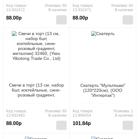
Код товара:
Упаковка: 60
Код товара:
Упаковка: 60
13-932472
В наличии
13-932471
В наличии
88.00р
88.00р
Свечи в торт (13 см, набор
Скатерть "Мультяшки"
6шт, коктейльные, сине-
(120*220см), (ООО
розовый градиент,
"Интерпак")
металлик) 32460, (Yiwu
Yibotong Trade Co., Ltd)
Код товара:
Упаковка: 60
Код товара:
Упаковка: 1
13-932460
В наличии
13-899454
В наличии
88.00р
101.84р