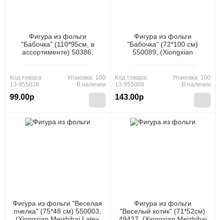
Фигура из фольги
Фигура из фольги
"Бабочка" (110*95см, в
"Бабочка" (72*100 см)
ассортименте) 50386,
550089, (Xiongxian
(Xiongxian Meizhihai Latex
Meizhihai Latex Products
Products Co., Ltd)
Co., Ltd)
Код товара:
Упаковка: 100
Код товара:
Упаковка: 100
13-955038
В наличии
13-955008
В наличии
99.00р
143.00р
Фигура из фольги "Веселая
Фигура из фольги
пчелка" (75*48 см) 550003,
"Веселый котик" (71*52см)
(Xiongxian Meizhihai Latex
49427, (Xiongxian Meizhihai