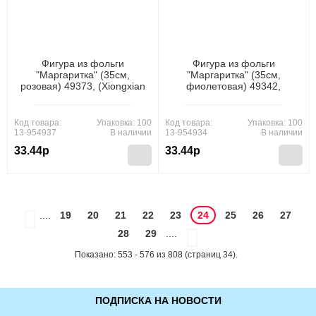
Фигура из фольги
Фигура из фольги
"Маргаритка" (35см,
"Маргаритка" (35см,
розовая) 49373, (Xiongxian
фиолетовая) 49342,
Meizhihai Latex Products
(Xiongxian Meizhihai Latex
Co., Ltd)
Products Co., Ltd)
Код товара:
Упаковка: 100
Код товара:
Упаковка: 100
13-954937
В наличии
13-954934
В наличии
33.44р
33.44р
....
19
20
21
22
23
24
25
26
27
28
29
....
Показано: 553 - 576 из 808 (страниц 34).
ПОДПИСКА НА НОВОСТИ