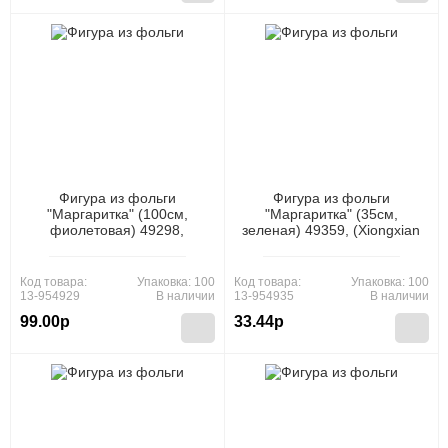
Фигура из фольги
Фигура из фольги
"Маргаритка" (100см,
"Маргаритка" (35см,
фиолетовая) 49298,
зеленая) 49359, (Xiongxian
(Xiongxian Meizhihai Latex
Meizhihai Latex Products
Products Co., Ltd)
Co., Ltd)
Код товара:
Упаковка: 100
Код товара:
Упаковка: 100
13-954929
В наличии
13-954935
В наличии
99.00р
33.44р