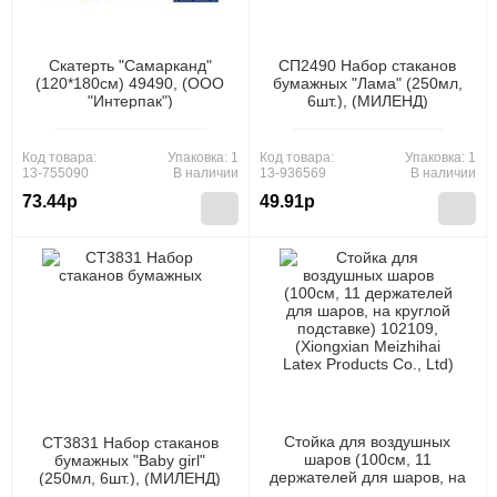
Скатерть "Самарканд"
СП2490 Набор стаканов
(120*180см) 49490, (ООО
бумажных "Лама" (250мл,
"Интерпак")
6шт.), (МИЛЕНД)
Код товара:
Упаковка: 1
Код товара:
Упаковка: 1
13-755090
В наличии
13-936569
В наличии
73.44р
49.91р
Стойка для воздушных
СТ3831 Набор стаканов
шаров (100см, 11
бумажных "Baby girl"
держателей для шаров, на
(250мл, 6шт.), (МИЛЕНД)
круглой подставке) 102109,