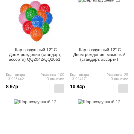
Шар воздушный 12" С
Шар воздушный 12" С
Днем рождения (стандарт,
Днем рождения, мамочка!
ассорти) QQ2042/QQ2061,
(стандарт, ассорти)
(Xiongxian Meizhihai Latex
3AVP041, (АВ-Принт)
Products Co., Ltd)
Код товара:
Упаковка: 100
Код товара:
Упаковка: 25
13-935442
В наличии
13-934171
В наличии
8.97р
10.84р