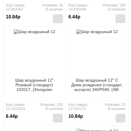
Код товара:
Упаковка: 26
Код товара:
Упаковка: 100
13-853097
В наличии
13-935448
В наличии
10.84р
6.44р
Шар воздушный 12"
Шар воздушный 12" С
Розовый (стандарт)
Днем рождения (стандарт,
102017, (Xiongxian
ассорти) 3AVP040, (АВ-
Meizhihai Latex Products
Принт)
Co., Ltd)
Код товара:
Упаковка: 100
Код товара:
Упаковка: 25
13-1010201
В наличии
13-934170
В наличии
6.44р
10.84р