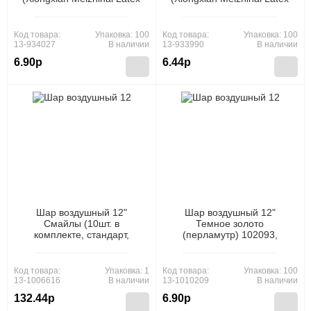
Products Co., Ltd)
Products Co., Ltd)
Код товара:
Упаковка: 100
Код товара:
Упаковка: 100
13-934027
В наличии
13-933990
В наличии
6.90р
6.44р
Шар воздушный 12"
Шар воздушный 12"
Смайлы (10шт. в
Темное золото
комплекте, стандарт,
(перламутр) 102093,
ассорти) (ЦЕНА ЗА
(Xiongxian Meizhihai Latex
КОМПЛЕКТ, ПРОДАЖА
Products Co., Ltd)
КОМПЛЕКТОМ)
Код товара:
Упаковка: 1
Код товара:
Упаковка: 100
3AVP10059, (АВ-Принт)
13-1006616
В наличии
13-1010209
В наличии
132.44р
6.90р