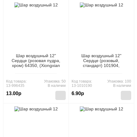
Шар воздушный 12"
Шар воздушный 12"
Сердце (розовая пудра,
Сердце (розовый,
хром) 64350, (Xiongxian
стандарт) 101904,
Meizhihai Latex Products
(Xiongxian Meizhihai Latex
Co., Ltd)
Products Co., Ltd)
Код товара:
Упаковка: 50
Код товара:
Упаковка: 100
13-996435
В наличии
13-1010190
В наличии
13.00р
6.90р