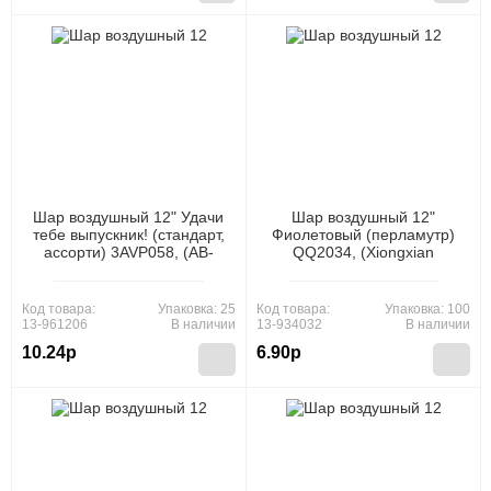
Шар воздушный 12" Удачи
Шар воздушный 12"
тебе выпускник! (стандарт,
Фиолетовый (перламутр)
ассорти) 3AVP058, (АВ-
QQ2034, (Xiongxian
Принт)
Meizhihai Latex Products
Co., Ltd)
Код товара:
Упаковка: 25
Код товара:
Упаковка: 100
13-961206
В наличии
13-934032
В наличии
10.24р
6.90р