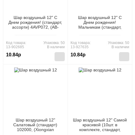
Шар воздушный 12" С
Шар воздушный 12" С
Днем рождения! (стандарт,
Днем рождения!
ассорти) 4AVP072, (АВ-
Мальчикам (стандарт,
Принт)
ассорти) 3AVP018, (АВ-
Принт)
Код товара:
Упаковка: 50
Код товара:
Упаковка: 50
13-902685
В наличии
13-927635
В наличии
10.84р
10.84р
Шар воздушный 12"
Шар воздушный 12" Самой
Салатовый (стандарт)
красивой (10шт. в
102000, (Xiongxian
комплекте, стандарт,
Meizhihai Latex Products
ассорти) (ЦЕНА ЗА