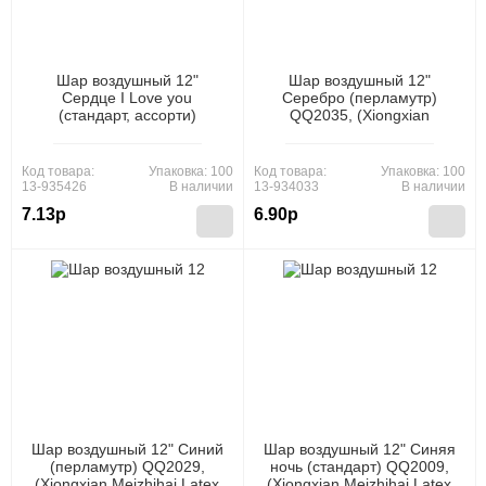
Шар воздушный 12"
Шар воздушный 12"
Сердце I Love you
Серебро (перламутр)
(стандарт, ассорти)
QQ2035, (Xiongxian
QQ2039, (Xiongxian
Meizhihai Latex Products
Meizhihai Latex Products
Co., Ltd)
Co., Ltd)
Код товара:
Упаковка: 100
Код товара:
Упаковка: 100
13-935426
В наличии
13-934033
В наличии
7.13р
6.90р
Шар воздушный 12" Синий
Шар воздушный 12" Синяя
(перламутр) QQ2029,
ночь (стандарт) QQ2009,
(Xiongxian Meizhihai Latex
(Xiongxian Meizhihai Latex