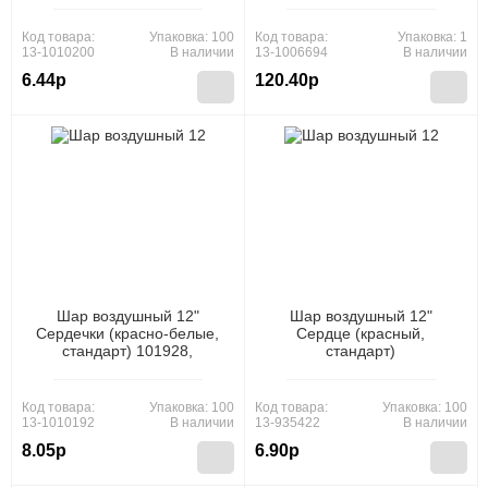
Co., Ltd)
КОМПЛЕКТ, ПРОДАЖА
КОМПЛЕКТОМ)
Код товара:
Упаковка: 100
Код товара:
Упаковка: 1
2AVP10161, (АВ-Принт)
13-1010200
В наличии
13-1006694
В наличии
6.44р
120.40р
Шар воздушный 12"
Шар воздушный 12"
Сердечки (красно-белые,
Сердце (красный,
стандарт) 101928,
стандарт)
(Xiongxian Meizhihai Latex
QQ2037/QQ2073,
Products Co., Ltd)
(Xiongxian Meizhihai Latex
Products Co., Ltd)
Код товара:
Упаковка: 100
Код товара:
Упаковка: 100
13-1010192
В наличии
13-935422
В наличии
8.05р
6.90р