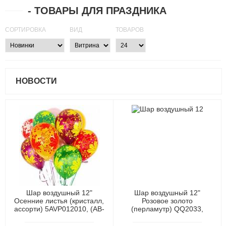
- ТОВАРЫ ДЛЯ ПРАЗДНИКА
СОРТИРОВКА
ВИД
ТОВАРОВ
НОВОСТИ
Шар воздушный 12"
Шар воздушный 12"
Осенние листья (кристалл,
Розовое золото
ассорти) 5AVP012010, (АВ-
(перламутр) QQ2033,
Принт)
(Xiongxian Meizhihai Latex
Products Co., Ltd)