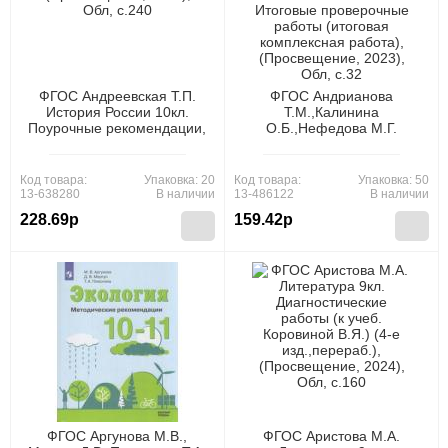
ФГОС Андреевская Т.П.
ФГОС Андрианова
История России 10кл.
Т.М.,Калинина
Поурочные рекомендации,
О.Б.,Нефедова М.Г.
(Просвещение, 2016), Обл,
Русский язык. Математика
c.240
1кл. Итоговые
проверочные работы
Код товара:
Упаковка: 20
Код товара:
Упаковка: 50
(итоговая комплексная
13-638280
В наличии
13-486122
В наличии
работа), (Просвещение,
228.69р
159.42р
2023), Обл, c.32
ФГОС Аргунова М.В.,
ФГОС Аристова М.А.