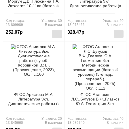
Моргун Д.В.,Плюснина Т.А.
Литература 9кл.
Экология 10-11кл (базовый
Диагностические работы (к
уровень) Методические
учеб. Коровиной В.Я.) (4-е
рекомендации,
изд.,перераб.),
(Просвещение, 2020), Обл,
(Просвещение, 2024), Обл,
Код товара:
Упаковка: 30
Код товара:
Упаковка: 20
c.128
c.160
13-809989
В наличии
13-973466
В наличии
252.07р
328.47р
ФГОС Аристова М.А.
ФГОС Атанасян
Литература 9кл.
Л.С.,Бутузов В.Ф.,Глазков
Диагностические работы (к
Ю.А. Геометрия 8кл.
учеб. Коровиной В.Я.),
Методические
(Просвещение, 2023), Обл,
рекомендации (базовый
c.160
уровень) (3-е изд.,
Код товара:
Упаковка: 20
Код товара:
Упаковка: 40
перераб.), (Просвещение,
13-845660
В наличии
13-986740
В наличии
2025), Обл, c.112