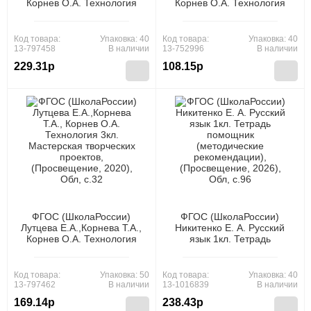
Корнев О.А. Технология
Корнев О.А. Технология
1кл. Мастерская
3кл. Мастерская
творческих проектов,
творческих проектов,
(Просвещение, 2022), Обл,
(Просвещение, 2018), Обл,
Код товара:
Упаковка: 40
Код товара:
Упаковка: 40
c.32
c.32
13-797458
В наличии
13-752996
В наличии
229.31р
108.15р
ФГОС (ШколаРоссии)
ФГОС (ШколаРоссии)
Лутцева Е.А.,Корнева Т.А.,
Никитенко Е. А. Русский
Корнев О.А. Технология
язык 1кл. Тетрадь
3кл. Мастерская
помощник (методические
творческих проектов,
рекомендации),
(Просвещение, 2020), Обл,
(Просвещение, 2026), Обл,
Код товара:
Упаковка: 50
Код товара:
Упаковка: 40
c.32
c.96
13-797462
В наличии
13-1016839
В наличии
169.14р
238.43р