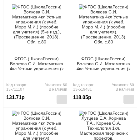
ФГОС (ШколаРоссии)
ФГОС (ШколаРоссии)
Волкова С.И. Математика
Волкова С.И. Математика
4кл Устные упражнения (к
4кл Устные упражнения (к
учеб. Моро М.И.) (пособие
учеб. Моро М.И.) (пособие
для учителя) (5-е изд.),
для учителя),
(Просвещение, 2018), Обл,
(Просвещение, 2013), Обл,
Код товара:
Упаковка: 60
Код товара:
Упаковка: 60
c.80
c.80
13-711107
В наличии
13-519481
В наличии
131.71р
118.05р