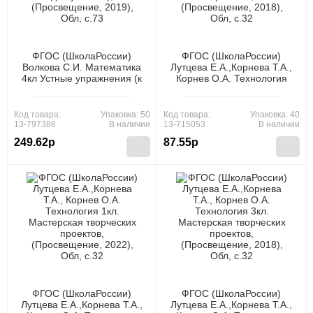
ФГОС (ШколаРоссии)
ФГОС (ШколаРоссии)
Волкова С.И. Математика
Лутцева Е.А.,Корнева Т.А.,
4кл Устные упражнения (к
Корнев О.А. Технология
учеб. Моро М.И.) (пособие
1кл. Мастерская
для учителя),
творческих проектов,
(Просвещение, 2019), Обл,
(Просвещение, 2018), Обл,
Код товара:
Упаковка: 50
Код товара:
Упаковка: 40
c.73
c.32
13-797386
В наличии
13-715053
В наличии
249.62р
87.55р
ФГОС (ШколаРоссии)
ФГОС (ШколаРоссии)
Лутцева Е.А.,Корнева Т.А.,
Лутцева Е.А.,Корнева Т.А.,