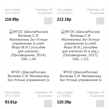
Методические
учеб. Моро М.И.)
рекомендации к учеб.
(+приложение) (пособие
Моро М.И. Математика 1кл
для учителя),
Код товара:
Упаковка: 40
Код товара:
Упаковка: 32
(3-е изд.), (Просвещение,
(Просвещение, 2019), Обл,
13-471876
В наличии
13-797353
В наличии
2012), Обл, c.112
c.63
116.99р
212.18р
ФГОС (ШколаРоссии)
ФГОС (ШколаРоссии)
Волкова С.И. Математика
Волкова С.И. Математика
2кл Устные упражнения (к
3кл Устные упражнения (к
учеб. Моро М.И.) (пособие
учеб. Моро М.И.) (пособие
для учителя),
для учителя) (5-е изд.),
(Просвещение, 2014), Обл,
(Просвещение, 2017), Обл,
Код товара:
Упаковка: 30
Код товара:
Упаковка: 40
c.94
c.111
13-517204
В наличии
13-709051
В наличии
93.81р
120.39р