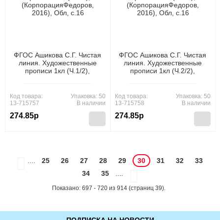
ФГОС Ашикова С.Г. Чистая
ФГОС Ашикова С.Г. Чистая
линия. Художественные
линия. Художественные
прописи 1кл (Ч.1/2),
прописи 1кл (Ч.2/2),
(КорпорацияФедоров,
(КорпорацияФедоров,
2016), Обл, c.16
2016), Обл, c.16
Код товара:
Упаковка: 50
Код товара:
Упаковка: 50
13-715757
В наличии
13-715758
В наличии
274.85р
274.85р
....
25
26
27
28
29
30
31
32
33
34
35
....
Показано: 697 - 720 из 914 (страниц 39).