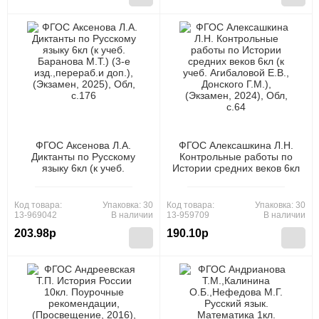
ФГОС Аксенова Л.А.
ФГОС Алексашкина Л.Н.
Диктанты по Русскому
Контрольные работы по
языку 6кл (к учеб.
Истории средних веков 6кл
Баранова М.Т.) (3-е
(к учеб. Агибаловой Е.В.,
изд.,перераб.и доп.),
Донского Г.М.), (Экзамен,
(Экзамен, 2025), Обл,
2024), Обл, c.64
Код товара:
Упаковка: 30
Код товара:
Упаковка: 30
c.176
13-969042
В наличии
13-959709
В наличии
203.98р
190.10р