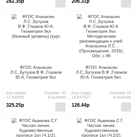
282.35р
206.31р
ФГОС Атанасян
ФГОС Атанасян
Л.С.,Бутузов В.Ф.,Глазков
Л.С.,Бутузов В.Ф.,Глазков
Ю.А. Геометрия 9кл
Ю.А. Геометрия 9кл.
(базовый уровень) (курс
Методические
"Математика").
рекомендации к учеб.
Методические
Атанасяна Л.С.,
Код товара:
Упаковка: 30
Код товара:
Упаковка: 50
рекомендации (3-е изд,
(Просвещение, 2016), Обл,
13-988805
В наличии
13-647637
В наличии
перераб.), (Просвещение,
c.96
325.25р
126.44р
2025), Обл, c.112