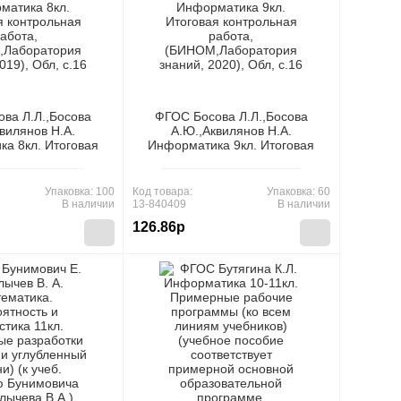
ва Л.Л.,Босова
ФГОС Босова Л.Л.,Босова
вилянов Н.А.
А.Ю.,Аквилянов Н.А.
а 8кл. Итоговая
Информатика 9кл. Итоговая
ьная работа,
контрольная работа,
оратория знаний,
(БИНОМ,Лаборатория знаний,
, Обл, c.16
2020), Обл, c.16
Упаковка: 100
Код товара:
Упаковка: 60
В наличии
13-840409
В наличии
126.86р