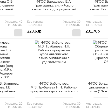
ова О.Б.
ФГОС Барашкова Е.А.
ФГОС Ба
условиями
Грамматика английского
Граммати
основной
языка. Книга для родителей
языка. Кни
й программы
2кл (2-й год обуч.) (к учеб.
5кл (к уче
ганизации
Верещагиной И.Н. "English-2"
"Spotlight")
 2016), Обл,
ФПУ-2019), (Экзамен, 2023),
и доп.), (Эк
Упаковка: 40
Код товара:
Упаковка: 30
Код товара:
Обл, c.64
В наличии
13-920203
В наличии
13-1015653
223.63р
231.76р
В.,Битянова
ФГОС Биболетова
ФГОС Богдан
ва Т.В.
М.З.,Трубанева Н.Н. Рабочая
диктантов п
е учебные
программа курса английского
5-9кл (19- е
 и практика
языка Английский с
(Просвещен
 (под ред.
удовольствием "Enjoy English"
.Р.),
2-4кл, (Титул, 2012), Обл, c.40
Упаковка: 20
Код товара:
Упаковка: 30
Код товара:
ров, 2017),
В наличии
13-449362
В наличии
13-312615