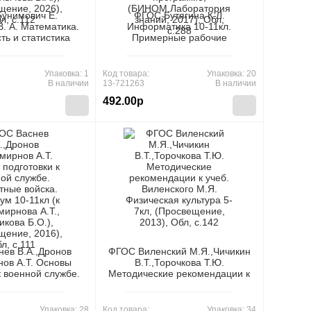
унимович Е.
ФГОС Бутягина К.Л.
В. А. Математика.
Информатика 10-11кл.
ть и статистика
Примерные рабочие
очные разработки
программы (ко всем линиям
 и углубленный
учебников)(учебное пособие
к учеб. пособию
соответствует примерной
Упаковка: 1
Код товара:
Упаковка: 20
 Е.А., Булычева
основной образовательной
В наличии
13-721263
В наличии
свещение, 2026),
программе,
492.00р
л, c.112
(БИНОМ,Лаборатория знаний,
2017), Обл, c.288
ев В.А.,Дронов
ФГОС Виленский М.Я.,Чичикин
нов А.Т. Основы
В.Т.,Торочкова Т.Ю.
к военной службе.
Методические рекомендации к
войска. Практикум
учеб. Виленского М.Я.
 учеб. Смирнова
Физическая культура 5-7кл,
енникова Б.О.),
(Просвещение, 2013), Обл,
Упаковка: 28
Код товара:
Упаковка: 34