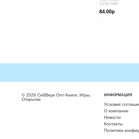
13-517599
Виленский М.Я.,Чичикин
В.Т.,Торочкова Т.Ю.
84.00р
Винер
Винер И.А.,Горбулина
Н.М.,Цыганкова О.Д.
Виноградова Н.Ф.
Виноградова Н.Ф., Кузнецова
М.И., Рыдзе О.А
Виноградова Н.Ф.,Рыдзе О.А.
Волкова И.Н., Ефимова И.В.,
Карпова М.В.
Волкова С.И.
Воронина Г.А.,Иванова
Т.В.,Калинова Г.С.
Восторгова Е.В.
Восторгова Е.В., Ефремова
А.Г.
© 2026 СибВерк Опт-Книги, Игры,
ИНФОРМАЦИЯ
Высоцкий И.Р., Ященко И.В.
Открытки
Условия соглаш
Габриелян О.С.,Сладков С.А.
О компании
Галактионова
Новости
Галактионова Т.Г.,Саввина
О.С.,Назаровская Я.Г.
Контакты
Гамова С.Н.,Герасимова
Политика конфи
Е.Н.,Деркунская В.А.
Гапонюк З.Г.