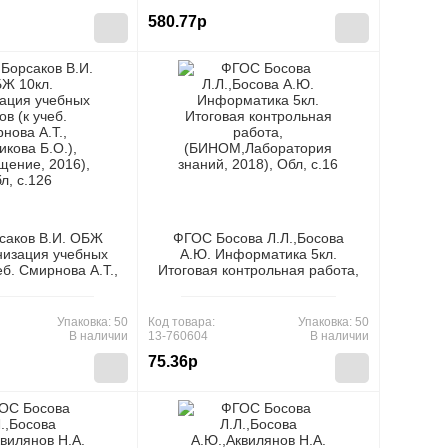
c.288
580.77р
саков В.И. ОБЖ
ФГОС Босова Л.Л.,Босова
низация учебных
А.Ю. Информатика 5кл.
еб. Смирнова А.Т.,
Итоговая контрольная работа,
кова Б.О.),
(БИНОМ,Лаборатория знаний,
ие, 2016), Обл,
2018), Обл, c.16
c.126
Упаковка: 50
Код товара:
Упаковка: 50
В наличии
13-760604
В наличии
75.36р