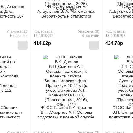
В., Алмосов
ФГОС Бунимович Е.
ФГОС Б
ов Д.Ю.
А.,Булычев В. А. Математика.
А.,Булычев 
отность 10-
Вероятность и статистика
Вероятнос
программа и
10кл. Поурочные разработки
11кл. Поур
екомендации
(базовый и углубленный
(базовый
 Ю, Алмосова
уровни) (к учеб. пособию
уровни) (
Упаковка: 20
Код товара:
Упаковка: 30
Код товара:
, Обл, c.192
Бунимовича Е.А., Булычева
Бунимовича
В наличии
13-1010092
В наличии
13-1016798
В.А.), (Просвещение, 2026),
В.А.), (Про
414.02р
434.78р
Обл, c.160
Об
 Сборник
ФГОС Васнев В.А.,Дронов
ФГОС Васн
ематике для
В.П.,Смирнов А.Т. Основы
В.П.,Смир
атического
подготовки к военной службе.
подготовки 
1кл,
Военно-морской флот.
Сухопутные 
ров, 2012),
Практикум 10-11кл (к учеб.
10-11кл (к
112
Смирнова А.Т., Хренникова
А.Т., Хр
Упаковка: 40
Код товара:
Упаковка: 28
Код товара: