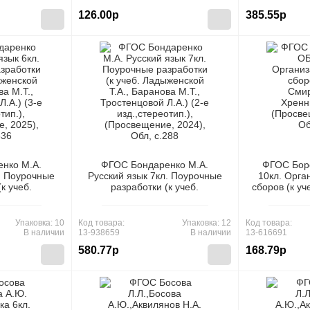
304
126.00р
385.55р
нко М.А.
ФГОС Бондаренко М.А.
ФГОС Бор
л. Поурочные
Русский язык 7кл. Поурочные
10кл. Орга
к учеб.
разработки (к учеб.
сборов (к уч
., Баранова
Ладыженской Т.А., Баранова
Хренни
й Л.А.) (3-е
М.Т., Тростенцовой Л.А.) (2-е
(Просвещен
тип.),
изд.,стереотип.),
Упаковка: 10
Код товара:
Упаковка: 12
Код товара:
2025), Обл,
(Просвещение, 2024), Обл,
В наличии
13-938659
В наличии
13-616691
c.288
580.77р
168.79р