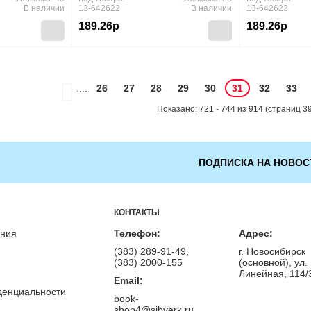
Б.О.), (Просвещение, 2016),
(Просвещен
В наличии
13-642622
В наличии
13-642623
Обл, c.112
189.26р
189.26р
....
26
27
28
29
30
31
32
33
Показано: 721 - 744 из 914 (страниц 39
ПОДПИСКА НА НОВОС
КОНТАКТЫ
ения
Телефон:
Адрес:
(383) 289-91-49,
г. Новосибирск
(383) 2000-155
(основной), ул.
Линейная, 114/
Email:
денциальности
book-
shop4@sibverk.ru