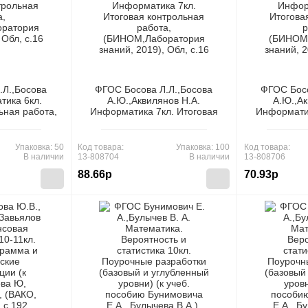
.Л.,Босова
ФГОС Босова Л.Л.,Босова
ФГОС Босо
тика 6кл.
А.Ю.,Аквилянов Н.А.
А.Ю.,Ак
ьная работа,
Информатика 7кл. Итоговая
Информатик
рия знаний,
контрольная работа,
контрол
, c.16
(БИНОМ,Лаборатория знаний,
(БИНОМ,Лаб
2019), Обл, c.16
2019)
Упаковка: 50
Код товара:
Упаковка: 100
Код товара:
В наличии
13-808704
В наличии
13-808706
88.66р
70.93р