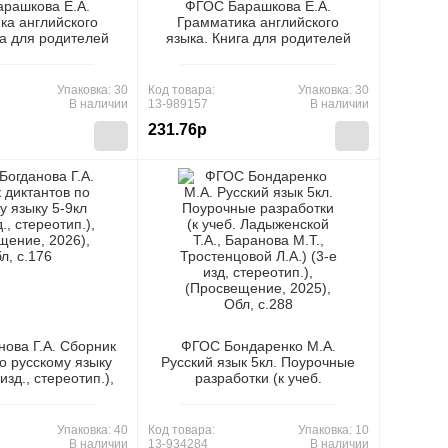
рашкова Е.А.
ФГОС Барашкова Е.А.
ка английского
Грамматика английского
га для родителей
языка. Книга для родителей
б. Ваулиной Ю.Е.
7кл (к учеб. Ваулиной Ю.Е.
 (4-е изд.,перераб.
"Spotlight"), (Экзамен, 2025),
замен, 2026), Обл,
Обл, c.128
Упаковка: 30
Код товара:
Упаковка: 30
c.128
В наличии
13-989157
В наличии
231.76р
ова Г.А. Сборник
ФГОС Бондаренко М.А.
о русскому языку
Русский язык 5кл. Поурочные
 изд., стереотип.),
разработки (к учеб.
ие, 2026), Обл,
Ладыженской Т.А., Баранова
c.176
М.Т., Тростенцовой Л.А.) (3-е
изд, стереотип.),
Упаковка: 40
Код товара:
Упаковка: 10
(Просвещение, 2025), Обл,
В наличии
13-934284
В наличии