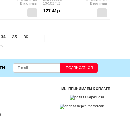
ие, 2016), Обл,
c.142
В наличии
13-502752
В наличии
c.111
127.41р
34
35
36
....
).
ТИ
ПОДПИСАТЬСЯ
МЫ ПРИНИМАЕМ К ОПЛАТЕ
3