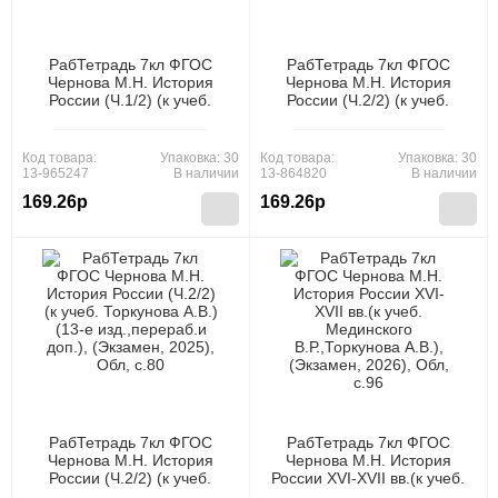
РабТетрадь 7кл ФГОС
РабТетрадь 7кл ФГОС
Чернова М.Н. История
Чернова М.Н. История
России (Ч.1/2) (к учеб.
России (Ч.2/2) (к учеб.
Торкунова А.В.) (13-е
Торкунова А.В. ФПУ-2019),
изд.,перераб.и доп.),
(Экзамен, 2023), Обл, c.80
(Экзамен, 2025), Обл, c.80
Код товара:
Упаковка: 30
Код товара:
Упаковка: 30
13-965247
В наличии
13-864820
В наличии
169.26р
169.26р
РабТетрадь 7кл ФГОС
РабТетрадь 7кл ФГОС
Чернова М.Н. История
Чернова М.Н. История
России (Ч.2/2) (к учеб.
России XVI-XVII вв.(к учеб.
Торкунова А.В.) (13-е
Мединского В.Р.,Торкунова