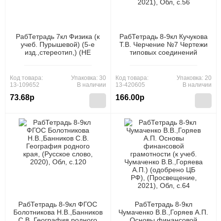
РабТетрадь 7кл Физика (к
РабТетрадь 8-9кл Кучукова
учеб. Пурышевой) (5-е
Т.В. Черчение №7 Чертежи
изд.,стереотип,) (НЕ
типовых соединений
БУДЕТ), (Дрофа, 2009),
деталей, (Вентана-
Обл, c.158
Граф,Просвещение, 2021),
Обл, c.56
Код товара:
Упаковка: 30
Код товара:
Упаковка: 20
13-109652
В наличии
13-420605
В наличии
73.68р
166.00р
РабТетрадь 8-9кл ФГОС
РабТетрадь 8-9кл
Болотникова Н.В.,Банников
Чумаченко В.В.,Горяев А.П.
С.В. География родного
Основы финансовой