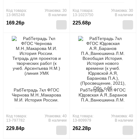
изд.,перераб.и доп.),
А.В.), (Экзамен, 2026),
(Экзамен, 2025), Обл, c.80
Обл, c.96
Код товара:
Упаковка: 30
Код товара:
Упаковка: 30
13-965248
В наличии
13-1023750
В наличии
169.26р
225.68р
РабТетрадь 7кл ФГОС
РабТетрадь 7кл ФГОС
Чернова М.Н.,Макарова
Юдовская А.Я.,Баранов
М.И. История России.
П.А.,Ванюшкина Л.М.
Тетрадь для проектов и
Всеобщая История.
творческих работ (к учеб.
История нового времени (к
Арсентьева Н.М.) (линия
учеб. Юдовской А.Я,
Код товара:
Упаковка: 40
Код товара:
Упаковка: 40
УМК "Реализуем историко-
Баранова П.А.),
13-797782
В наличии
13-809979
В наличии
культурный стандарт"),
(Просвещение, 2021), Обл,
229.84р
262.28р
(Просвещение, 2019), Обл,
c.96
c.112