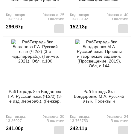
края, (Русское слово,
грамотности (к учеб.
2020), Обл, c.120
Чумаченко В.В.,Горяева
А.П.) (одобрено ЦБ РФ),
Код товара:
Упаковка: 25
Код товара:
Упаковка: 40
(Просвещение, 2021), Обл,
13-855191
В наличии
13-808192
В наличии
c.64
296.67р
152.18р
РабТетрадь 8кл Богданова
РабТетрадь 8кл
Г.А. Русский язык (Ч.2/2) (3-
Бондаренко М.А. Русский
е изд.,перераб.), (Генжер,
язык. Проекты и
2021), Обл, c.100
творческие задания,
(Просвещение, 2019), Обл,
c.144
Код товара:
Упаковка: 30
Код товара:
Упаковка: 24
13-86027
В наличии
13-763753
В наличии
341.00р
242.11р