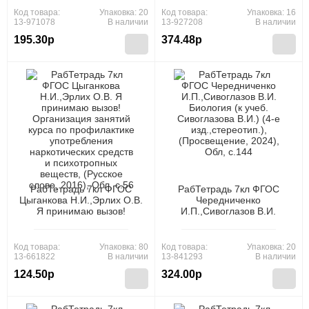
(Экзамен, 2025), Обл, c.88
922960) (5-е
Код товара:
Упаковка: 20
Код товара:
Упаковка: 16
изд.,стереотип.),
13-971078
В наличии
13-927208
В наличии
(Просвещение, 2025), Обл,
195.30р
374.48р
c.112
РабТетрадь 7кл ФГОС
РабТетрадь 7кл ФГОС
Цыганкова Н.И.,Эрлих О.В.
Чередниченко
Я принимаю вызов!
И.П.,Сивоглазов В.И.
Организация занятий курса
Биология (к учеб.
по профилактике
Сивоглазова В.И.) (4-е
употребления
изд.,стереотип.),
Код товара:
Упаковка: 80
Код товара:
Упаковка: 20
наркотических средств и
(Просвещение, 2024), Обл,
13-661822
В наличии
13-841293
В наличии
психотропных веществ,
c.144
124.50р
324.00р
(Русское слово, 2016), Обл,
c.56