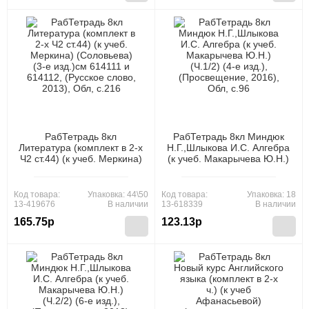
РабТетрадь 8кл
РабТетрадь 8кл Миндюк
Литература (комплект в 2-х
Н.Г.,Шлыкова И.С. Алгебра
Ч2 ст.44) (к учеб. Меркина)
(к учеб. Макарычева Ю.Н.)
(Соловьева) (3-е изд.)см
(Ч.1/2) (4-е изд.),
614111 и 614112, (Русское
(Просвещение, 2016), Обл,
слово, 2013), Обл, c.216
c.96
Код товара:
Упаковка: 44\50
Код товара:
Упаковка: 18
13-419676
В наличии
13-618339
В наличии
165.75р
123.13р