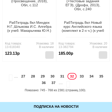
РабТетрадь 8кл Миндюк
РабТетрадь 8кл Новый
Н.Г.,Шлыкова И.С. Алгебра
курс Английского языка
(к учеб. Макарычева Ю.Н.)
(комплект в 2-х ч.) (к учеб
(Ч.2/2) (6-е изд.),
Афанасьевой) (+тестовые
(Просвещение, 2018), Обл,
задания ЕГЭ), (Дрофа,
c.112
2013), Обл, c.240
Код товара:
Упаковка: 18
Код товара:
Упаковка: 20
13-618340
В наличии
13-382794
В наличии
123.13р
185.00р
....
27
28
29
30
31
32
33
34
35
36
37
....
Показано: 745 - 768 из 2381 (страниц 100).
ПОДПИСКА НА НОВОСТИ