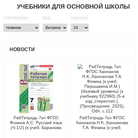
УЧЕБНИКИ ДЛЯ ОСНОВНОЙ ШКОЛЫ
СОРТИРОВКА
ВИД
ТОВАРОВ
НОВОСТИ
РабТетрадь 7кл ФГОС
РабТетрадь 7кл ФГОС
Фокина А.С. Русский язык
Ханнанов Н.К.,Ханнанова
(Ч.1/2) (к учеб. Баранова
Т.А. Физика (к учеб.
М.Т.,Ладыженской
Перышкина И.М.) (базовый
Т.А.,Тростенцовой Л.А.),
уровень) (к учебнику