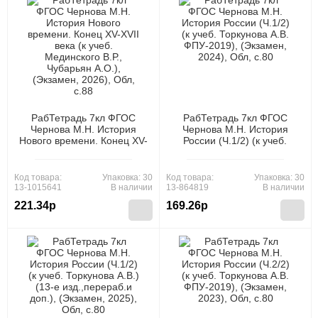
РабТетрадь 7кл ФГОС
РабТетрадь 7кл ФГОС
Чернова М.Н. История
Чернова М.Н. История
Нового времени. Конец ХV-
России (Ч.1/2) (к учеб.
XVII века (к учеб.
Торкунова А.В. ФПУ-2019),
Мединского В.Р., Чубарьян
(Экзамен, 2024), Обл, c.80
А.О.), (Экзамен, 2026),
Код товара:
Упаковка: 30
Код товара:
Упаковка: 30
Обл, c.88
13-1015641
В наличии
13-864819
В наличии
221.34р
169.26р