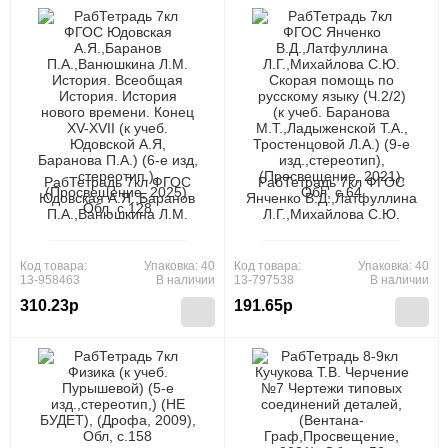
РабТетрадь 7кл ФГОС
РабТетрадь 7кл ФГОС
Юдовская А.Я.,Баранов
Янченко В.Д.,Латфуллина
П.А.,Ванюшкина Л.М.
Л.Г.,Михайлова С.Ю.
История. Всеобщая
Скорая помощь по
История. История нового
русскому языку (Ч.2/2) (к
времени. Конец XV-XVII (к
учеб. Баранова
Код товара:
Упаковка: 40
Код товара:
Упаковка: 40
учеб. Юдовской А.Я,
М.Т.,Ладыженской Т.А.,
13-958463
В наличии
13-797538
В наличии
Баранова П.А.) (6-е изд,
Тростенцовой Л.А.) (9-е
310.23р
191.65р
стереотип.),
изд.,стереотип),
(Просвещение, 2025), Обл,
(Просвещение, 2021), Обл,
c.128
c.64