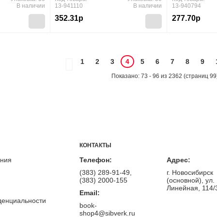
В наличии
13-941110
В наличии
13-940794
352.31р
277.70р
1
2
3
4
5
6
7
8
9
Показано: 73 - 96 из 2362 (страниц 99)
КОНТАКТЫ
ения
Телефон:
Адрес:
(383) 289-91-49,
г. Новосибирск
(383) 2000-155
(основной), ул.
Линейная, 114/
Email:
денциальности
book-
shop4@sibverk.ru