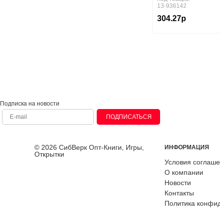
М.И.
13-936142
Бабайцева В.В.,Чеснокова
304.27р
Л.Д.
Бабенко В.Г.,Богомолов
Д.В.,Шаталова С.П.
Бажанов А.Е., Фурманова С.Л.,
Джин Ф.
Банников С.В.
Барабанов В.В.,Насонова И.П.
Баранов М.Т.,Ладыженская
Т.А.,Тростенцова Л.А.
Баранов П.А.,Вовина В.Г.
Подписка на новости
Баранова К.М. Дули Д.
Мильруд Р.
ПОДПИСАТЬСЯ
Баранова К.М.,Дули
Д.,Копылова В.В.
Баринова И.И.
© 2026 СибВерк Опт-Книги, Игры,
ИНФОРМАЦИЯ
Бархударов С.Г.,Крючков
Открытки
С.В.,Максимов Л.Ю.
Условия соглаш
Бархударов С.Г.,Крючков
О компании
С.Е.,Максимов Л.Ю.
Новости
Басырова Э.Р.,Бондарь
А.О.,Буденный С. А.
Контакты
Басырова Э.Р.,Буденный С.А.,
Политика конфи
Грачева Н.В.
Басырова Э.Р.,Васильев