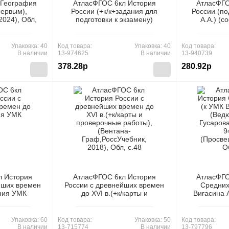
 География
АтласФГОС 6кл История
АтласФГО
первым),
России (+к/к+задания для
России (по
2024), Обл,
подготовки к экзамену)
А.А.) (с
(Колпаков С.В.), (АСТ-Пресс,
А.Ю.,Ст
2024), Обл, c.36
(Просвещен
Упаковка: 40
Код товара:
Упаковка: 40
Код товара:
В наличии
13-974625
В наличии
13-940739
378.28р
280.92р
л История
АтласФГОС 6кл История
АтласФГО
йших времен
России с древнейших времен
Средних
иния УМК
до XVI в.(+к/карты и
Вигасина 
сторико-
проверочные работы),
В.А., Гусар
андарт"),
(Вентана-Граф,РоссУчебник,
940760),
2025), Обл,
2018), Обл, c.48
2022)
Упаковка: 60
Код товара:
Упаковка: 50
Код товара:
В наличии
13-715774
В наличии
13-797796