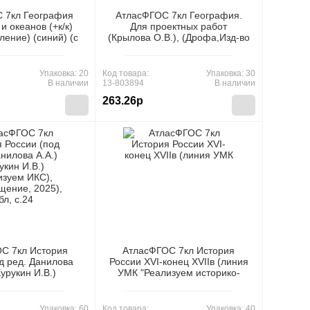
 7кл География
АтласФГОС 7кл География.
и океанов (+к/к)
Для проектных работ
ление) (синий) (с
(Крылова О.В.), (Дрофа,Изд-во
гионами) (502),
ДиК,РоссУчебник, 2019), Обл,
тфабрика, 2024),
c.48
л, c.49
Упаковка: 20
Код товара:
Упаковка: 30
В наличии
13-803894
В наличии
263.26р
С 7кл История
АтласФГОС 7кл История
д ред. Данилова
России ХVI-конец XVIIв (линия
Курукин И.В.)
УМК "Реализуем историко-
изуем ИКС),
культурный стандарт"),
ие, 2025), Обл,
(Просвещение, 2023), Обл,
c.24
c.24
Упаковка: 60
Код товара:
Упаковка: 40