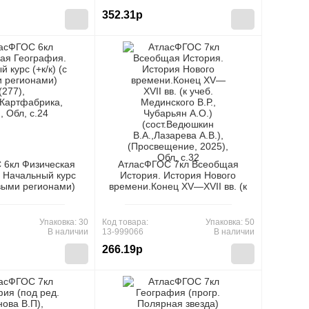
352.31р
 6кл Физическая
АтласФГОС 7кл Всеобщая
 Начальный курс
История. История Нового
овыми регионами)
времени.Конец XV—XVII вв. (к
скаяКартфабрика,
учеб. Мединского В.Р.,
, Обл, c.24
Чубарьян А.О.)
(сост.Ведюшкин В.А.,Лазарева
Упаковка: 30
Код товара:
Упаковка: 50
А.В.), (Просвещение, 2025),
В наличии
13-999066
В наличии
Обл, c.32
266.19р