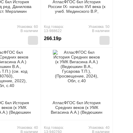
С 6кл История
АтласФГОС 6кл История
д ред. Данилова
России IX- начало XVI века (к
ост. Мерзликин
учеб. Мединского В.Р.,
аркова И.Г.),
Торкунова А.В.) (сост.
ие, 2025), Обл,
Мерзликин А.Ю.,Старкова
c.32
И.Г.), (Просвещение, 2026),
Упаковка: 60
Код товара:
Упаковка: 50
Обл, c.32
В наличии
13-988622
В наличии
266.19р
С 6кл История
АтласФГОС 6кл История
 веков (к УМК
Средних веков (к УМК
А.А.) (Ведюшкин
Вигасина А.А.) (Ведюшкин
ова Т.П.) (см. код
В.А., Гусарова Т.П.),
 (Просвещение,
(Просвещение, 2024), Обл,
, Обл, c.40
c.40
Упаковка: 40
Код товара:
Упаковка: 40
В наличии
13-940760
В наличии