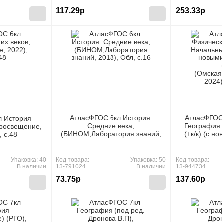
117.29р
253.33р
АтласФГОС 6кл История.
АтласФГОС
л История
Средние века,
География.
Просвещение,
(БИНОМ,Лаборатория знаний,
(+к/к) (с н
, c.48
2018), Обл, c.16
(277), (Ом
2024)
Упаковка: 40
Код товара:
Упаковка: 50
Код товара:
В наличии
13-791024
В наличии
13-944734
73.75р
137.60р