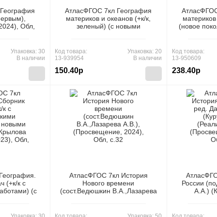
 География
АтласФГОС 7кл География
АтласФГОС
первым),
материков и океанов (+к/к,
материков 
2024), Обл,
зеленый) (с новыми
(новое поко
регионами) (278)
новыми ре
(ред.Матиенко Л.В.),
(ОмскаяКар
(ОмскаяКартфабрика, 2025),
Об
Упаковка: 30
Код товара:
Упаковка: 20
Код товара:
Обл, c.40
В наличии
13-939954
В наличии
13-950609
150.40р
238.40р
География.
АтласФГОС 7кл История
АтласФГО
 (+к/к с
Нового времени
России (по
аботами) (с
(сост.Ведюшкин В.А.,Лазарева
А.А.) (
и) (Крылова
А.В.), (Просвещение, 2024),
(Реал
), Обл, c.88
Обл, c.32
(Просвещен
Упаковка: 30
Код товара:
Упаковка: 50
Код товара: