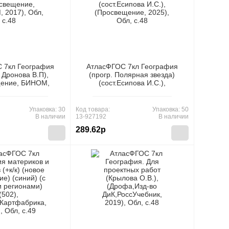
 7кл География
АтласФГОС 7кл География
 Дронова В.П),
(прогр. Полярная звезда)
щение, БИНОМ,
(сост.Есипова И.С.),
, Обл, c.48
(Просвещение, 2025), Обл,
c.48
Упаковка: 30
Код товара:
Упаковка: 50
В наличии
13-927192
В наличии
289.62р