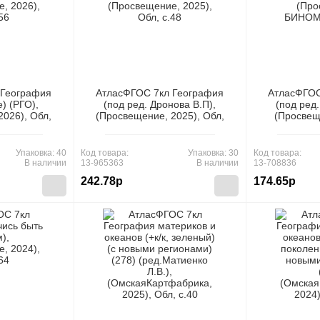
 География
АтласФГОС 7кл География
АтласФГОС
) (РГО),
(под ред. Дронова В.П),
(под ред.
2026), Обл,
(Просвещение, 2025), Обл,
(Просве
c.48
2017)
Упаковка: 40
Код товара:
Упаковка: 30
Код товара:
В наличии
13-965363
В наличии
13-708836
242.78р
174.65р