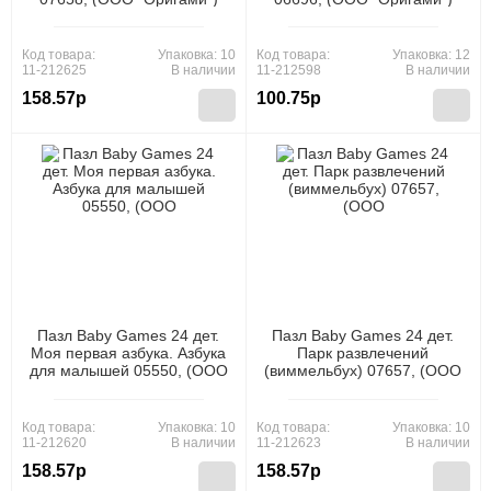
Код товара:
Упаковка: 10
Код товара:
Упаковка: 12
11-212625
В наличии
11-212598
В наличии
158.57р
100.75р
Пазл Baby Games 24 дет.
Пазл Baby Games 24 дет.
Моя первая азбука. Азбука
Парк развлечений
для малышей 05550, (ООО
(виммельбух) 07657, (ООО
"Оригами")
"Оригами")
Код товара:
Упаковка: 10
Код товара:
Упаковка: 10
11-212620
В наличии
11-212623
В наличии
158.57р
158.57р