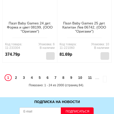
Пазл Baby Games 24 дет.
Пазл Baby Games 25 дет.
Форма и цвет 08199, (ООО
Капитан Лев 06742, (ООО
"Оригами")
"Оригами")
Код товара:
Упаковка: 6
Код товара:
Упаковка: 10
11-233304
В наличии
11-221060
В наличии
374.79р
81.69р
1
2
3
4
5
6
7
8
9
10
11
....
Показано: 1 - 24 из 2000 (страниц 84).
ПОДПИСКА НА НОВОСТИ
ПОДПИСАТЬСЯ