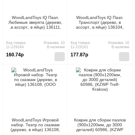
WoodLandToys IQ Пазл.
WoodLandToys IQ Пазл.
Любимые зверята (дерево,
Транспорт (дерево, в
,в ассорт., в яйце) 136111,
ассорт., в яйце) 136104,
(ООО "СИБИРСКИЙ
(ООО "СИБИРСКИЙ
СУВЕНИР")
СУВЕНИР")
Код товара:
Упаковка: 10
Код товара:
Упаковка: 10
11-229164
В наличии
11-229161
В наличии
160.74р
177.87р
WoodLandToys Игровой
Коврик для сборки пазлов
набор. Театр по сказкам
(900x1200мм, до 3000
(дерево, в яйце) 136108,
деталей) 60986, (KZWP
(ООО "СИБИРСКИЙ
Trefl-Krakow)