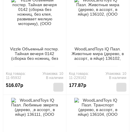
Vizzle Объемный постер.
WoodLandToys IQ Пазл.
Тайная вечеря 0142
Животные мира (дерево, в
(сборка без ножниц, без
ассорт., в яйце) 136102,
клея, развивает мелкую
(ООО "СИБИРСКИЙ
моторику), (ООО "Виззл")
СУВЕНИР")
Код товара:
Упаковка: 10
Код товара:
Упаковка: 10
11-95932
В наличии
11-229162
В наличии
516.07р
177.87р