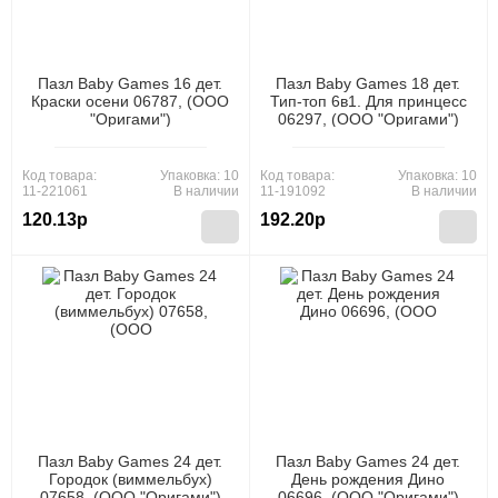
Пазл Baby Games 16 дет.
Пазл Baby Games 18 дет.
Краски осени 06787, (ООО
Тип-топ 6в1. Для принцесс
"Оригами")
06297, (ООО "Оригами")
Код товара:
Упаковка: 10
Код товара:
Упаковка: 10
11-221061
В наличии
11-191092
В наличии
120.13р
192.20р
Пазл Baby Games 24 дет.
Пазл Baby Games 24 дет.
Городок (виммельбух)
День рождения Дино
07658, (ООО "Оригами")
06696, (ООО "Оригами")