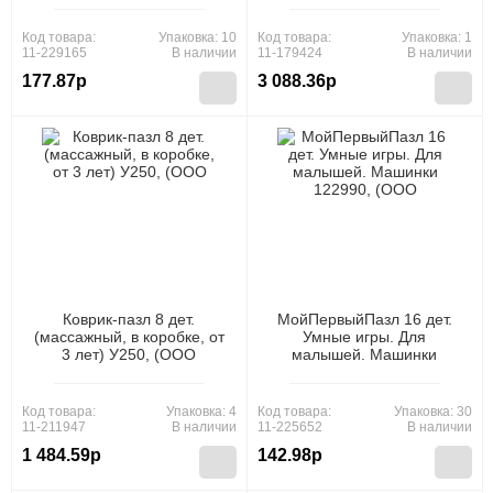
СУВЕНИР")
Код товара:
Упаковка: 10
Код товара:
Упаковка: 1
11-229165
В наличии
11-179424
В наличии
177.87р
3 088.36р
Коврик-пазл 8 дет.
МойПервыйПазл 16 дет.
(массажный, в коробке, от
Умные игры. Для
3 лет) У250, (ООО
малышей. Машинки
"Спектр")
122990, (ООО "Три-Д
Принт")
Код товара:
Упаковка: 4
Код товара:
Упаковка: 30
11-211947
В наличии
11-225652
В наличии
1 484.59р
142.98р