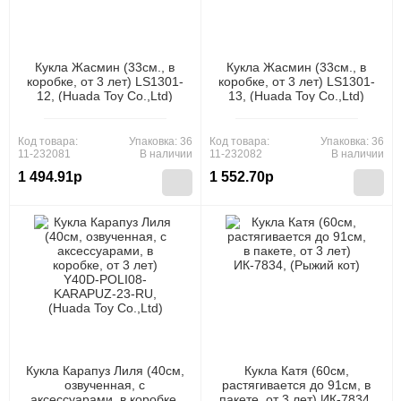
Кукла Жасмин (33см., в
Кукла Жасмин (33см., в
коробке, от 3 лет) LS1301-
коробке, от 3 лет) LS1301-
12, (Huada Toy Co.,Ltd)
13, (Huada Toy Co.,Ltd)
Код товара:
Упаковка: 36
Код товара:
Упаковка: 36
11-232081
В наличии
11-232082
В наличии
1 494.91р
1 552.70р
Кукла Карапуз Лиля (40см,
Кукла Катя (60см,
озвученная, с
растягивается до 91см, в
аксессуарами, в коробке,
пакете, от 3 лет) ИК-7834,