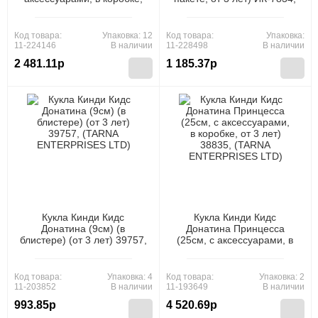
от 3 лет) Y40D-POLI08-
(Рыжий кот)
KARAPUZ-23-RU, (Huada
Toy Co.,Ltd)
Код товара:
Упаковка: 12
Код товара:
Упаковка:
11-224146
В наличии
11-228498
В наличии
2 481.11р
1 185.37р
Кукла Кинди Кидс
Кукла Кинди Кидс
Донатина (9см) (в
Донатина Принцесса
блистере) (от 3 лет) 39757,
(25см, с аксессуарами, в
(TARNA ENTERPRISES
коробке, от 3 лет) 38835,
LTD)
(TARNA ENTERPRISES
LTD)
Код товара:
Упаковка: 4
Код товара:
Упаковка: 2
11-203852
В наличии
11-193649
В наличии
993.85р
4 520.69р