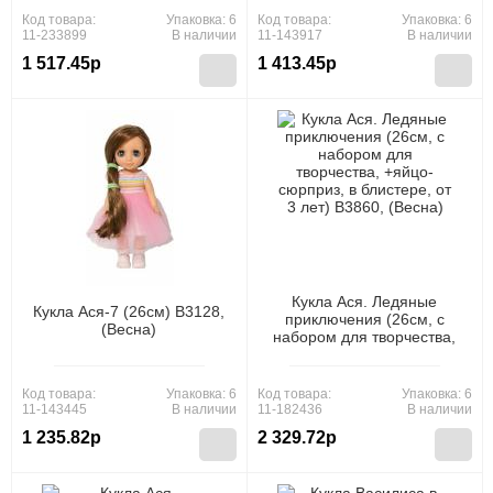
Код товара:
Упаковка: 6
Код товара:
Упаковка: 6
11-233899
В наличии
11-143917
В наличии
1 517.45р
1 413.45р
Кукла Ася. Ледяные
Кукла Ася-7 (26см) В3128,
приключения (26см, с
(Весна)
набором для творчества,
+яйцо-сюрприз, в
блистере, от 3 лет) В3860,
(Весна)
Код товара:
Упаковка: 6
Код товара:
Упаковка: 6
11-143445
В наличии
11-182436
В наличии
1 235.82р
2 329.72р