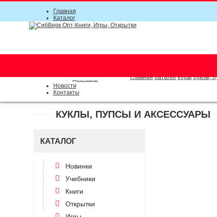
Главная
Каталог
Прайс-листы
Акции
Информация
О компании
Условия соглашения
г. Новосибирск (основной)
Инструкция
(383) 289-91-49, (383) 2000-15
Документы
Оплата
Главная
Каталог
Игры
Куклы, п
Доставка
Новости
Контакты
КУКЛЫ, ПУПСЫ И АКСЕССУАРЫ
КАТАЛОГ
Новинки
Учебники
Книги
Открытки
Игры