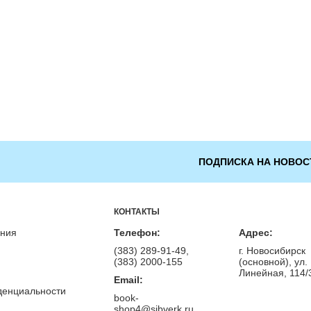
ПОДПИСКА НА НОВОС
КОНТАКТЫ
ения
Телефон:
Адрес:
(383) 289-91-49,
г. Новосибирск
(383) 2000-155
(основной), ул.
Линейная, 114/
Email:
денциальности
book-
shop4@sibverk.ru