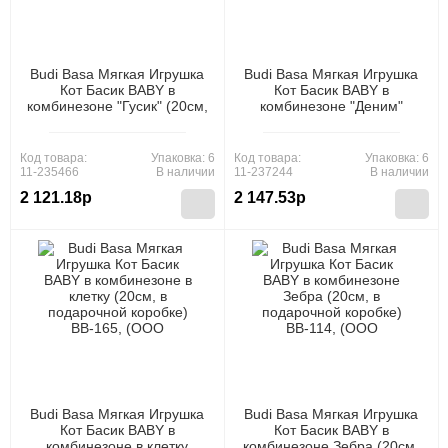
Budi Basa Мягкая Игрушка
Budi Basa Мягкая Игрушка
Кот Басик BABY в
Кот Басик BABY в
комбинезоне "Гусик" (20см,
комбинезоне "Деним"
в подарочной коробке) BB-
(20см, в подарочной
159, (ООО "МПП")
коробке) BB-161, (ООО
"МПП")
Код товара:
Упаковка: 6
Код товара:
Упаковка: 6
11-235466
В наличии
11-237244
В наличии
2 121.18р
2 147.53р
Budi Basa Мягкая Игрушка
Budi Basa Мягкая Игрушка
Кот Басик BABY в
Кот Басик BABY в
комбинезоне в клетку
комбинезоне Зебра (20см,