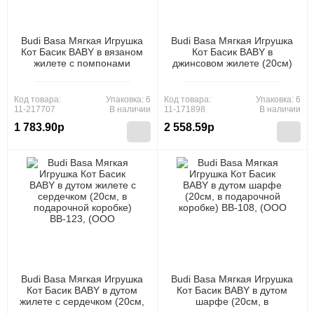
Budi Basa Мягкая Игрушка
Budi Basa Мягкая Игрушка
Кот Басик BABY в вязаном
Кот Басик BABY в
жилете с помпонами
джинсовом жилете (20см)
(20см, в подарочной
(в подарочной коробке)
коробке) BB-124, (ООО
BB-051, (ООО "МПП")
"МПП")
Код товара:
Упаковка: 6
Код товара:
Упаковка: 6
11-217707
В наличии
11-171898
В наличии
1 783.90р
2 558.59р
Budi Basa Мягкая Игрушка
Budi Basa Мягкая Игрушка
Кот Басик BABY в дутом
Кот Басик BABY в дутом
жилете с сердечком (20см,
шарфе (20см, в
в подарочной коробке) BB-
подарочной коробке) BB-