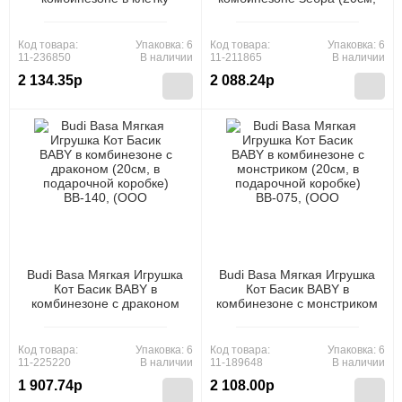
(20см, в подарочной
в подарочной коробке) BB-
коробке) BB-165, (ООО
114, (ООО "МПП")
"МПП")
Код товара:
Упаковка: 6
Код товара:
Упаковка: 6
11-236850
В наличии
11-211865
В наличии
2 134.35р
2 088.24р
Budi Basa Мягкая Игрушка
Budi Basa Мягкая Игрушка
Кот Басик BABY в
Кот Басик BABY в
комбинезоне с драконом
комбинезоне с монстриком
(20см, в подарочной
(20см, в подарочной
коробке) BB-140, (ООО
коробке) BB-075, (ООО
"МПП")
"МПП")
Код товара:
Упаковка: 6
Код товара:
Упаковка: 6
11-225220
В наличии
11-189648
В наличии
1 907.74р
2 108.00р