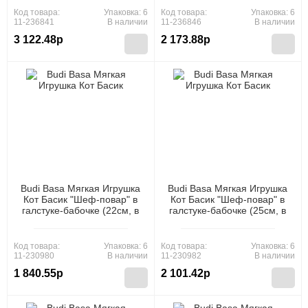
Код товара:
Упаковка: 6
Код товара:
Упаковка: 6
11-236841
В наличии
11-236846
В наличии
3 122.48р
2 173.88р
Budi Basa Мягкая Игрушка
Budi Basa Мягкая Игрушка
Кот Басик "Шеф-повар" в
Кот Басик "Шеф-повар" в
галстуке-бабочке (22см, в
галстуке-бабочке (25см, в
подарочной коробке) Ks22-
подарочной коробке) Ks25-
285, (ООО "МПП")
285, (ООО "МПП")
Код товара:
Упаковка: 6
Код товара:
Упаковка: 6
11-230980
В наличии
11-230982
В наличии
1 840.55р
2 101.42р