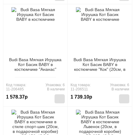
Budi Basa Мягкая Игрушка
Budi Basa Мягкая Игрушка
Кот Басик BABY в
Кот Басик BABY в
костюмчике "Ананас"
костюмчике "Кок" (20см, в
(20см, в подарочной
подарочной коробке) BB-
коробке) BB-102, (ООО
106, (ООО "МПП")
"МПП")
Код товара:
Упаковка: 6
Код товара:
Упаковка: 6
11-206485
В наличии
11-206511
В наличии
1 578.37р
1 739.10р