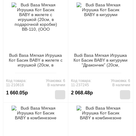
Budi Basa Мягкая Игрушка
Budi Basa Мягкая Игрушка
Кот Басик BABY в жилете с
Кот Басик BABY в кигуруми
игрушкой (20см, в
"Дракончик" (20см,
подарочной коробке) BB-
+комплект одежды, в
110, (ООО "МПП")
подарочной коробке) BB-
163, (ООО "МПП")
Код товара:
Упаковка: 6
Код товара:
Упаковка: 6
11-210616
В наличии
11-237245
В наличии
1 660.05р
2 068.48р