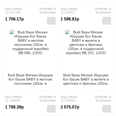
123, (ООО "МПП")
108, (ООО "МПП")
Код товара:
Упаковка: 6
Код товара:
Упаковка: 6
11-217706
В наличии
11-210517
В наличии
1 706.17р
1 596.81р
Budi Basa Мягкая Игрушка
Budi Basa Мягкая Игрушка
Кот Басик BABY в желтом
Кот Басик BABY в жилете в
песочнике (20см, в
цветочек и брючках (20см,
подарочной коробке) BB-
в подарочной коробке) BB-
086, (ООО "МПП")
151, (ООО "МПП")
Код товара:
Упаковка: 6
Код товара:
Упаковка: 6
11-193866
В наличии
11-233022
В наличии
1 798.39р
2 075.07р