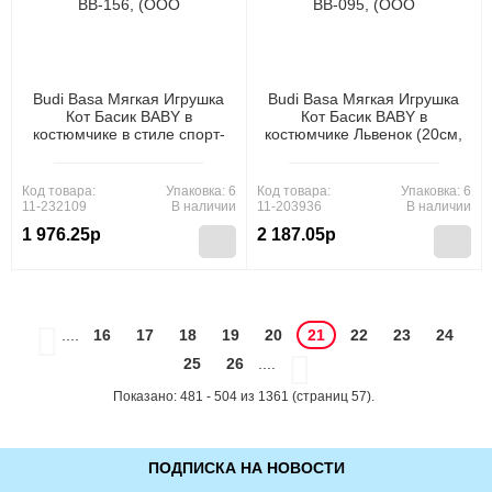
Budi Basa Мягкая Игрушка
Budi Basa Мягкая Игрушка
Кот Басик BABY в
Кот Басик BABY в
костюмчике в стиле спорт-
костюмчике Львенок (20см,
шик (20см, в подарочной
в подарочной коробке) BB-
коробке) BB-156, (ООО
095, (ООО "МПП")
"МПП")
Код товара:
Упаковка: 6
Код товара:
Упаковка: 6
11-232109
В наличии
11-203936
В наличии
1 976.25р
2 187.05р
....
16
17
18
19
20
21
22
23
24
25
26
....
Показано: 481 - 504 из 1361 (страниц 57).
ПОДПИСКА НА НОВОСТИ