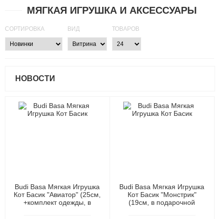
МЯГКАЯ ИГРУШКА И АКСЕССУАРЫ
СОРТИРОВКА
ВИД
ТОВАРОВ
НОВОСТИ
Budi Basa Мягкая Игрушка
Budi Basa Мягкая Игрушка
Кот Басик "Авиатор" (25см,
Кот Басик "Монстрик"
+комплект одежды, в
(19см, в подарочной
подарочной коробке) Ks25-
коробке "Мультсериал")
294, (ООО "МПП")
Ksm19-009, (ООО "МПП")