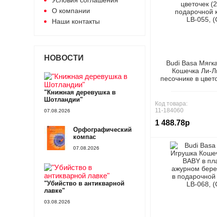
Условия соглашения
О компании
Наши контакты
НОВОСТИ
Budi Basa Мягк
Кошечка Ли-Л
песочнике в цвето
подарочной коро
"Книжная деревушка в
(ООО "М
Шотландии"
Код товара:
11-184060
07.08.2026
1 488.78р
Орфографический
компас
07.08.2026
"Убийство в антикварной
лавке"
03.08.2026