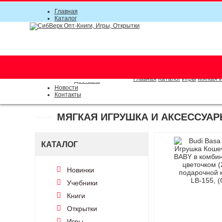
Главная
Каталог
Прайс-листы
Акции
Информация
О компании
Условия соглашения
г. Новосибирск (основной)
Инструкция
(383) 289-91-49, (383) 2000-15
Документы
Оплата
Главная
Каталог
Игры
Мягкая 
Доставка
Новости
Контакты
МЯГКАЯ ИГРУШКА И АКСЕССУА
КАТАЛОГ
Новинки
Учебники
Книги
Открытки
Игры