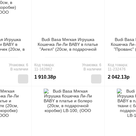
ая Игрушка
Budi Basa Мягкая Игрушка
Budi Basa
и BABY в
Кошечка Ли-Ли BABY в платье
Кошечка Ли-
чек (20см, в
"Ангел" (20см, в подарочной
"Прованс" 
бке) LB-055,
коробке) LB-032, (ООО "МПП")
одежды,
ПП")
коробке) LB
Упаковка: 6
Код товара:
Упаковка: 6
Код товара:
В наличии
11-162862
В наличии
11-232476
1 910.38р
2 042.13р