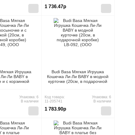
1 736.47р
 Мягкая Игрушка
Budi Basa Мягкая Игрушка
 Ли-Ли BABY в
Кошечка Ли-Ли BABY в модной
 и с корзинкой
курточке (20см, в подарочной
дарочной коробке)
коробке) LB-092, (ООО "МПП")
 (ООО "МПП")
Упаковка: 6
Код товара:
Упаковка: 6
В наличии
11-205741
В наличии
1 783.90р