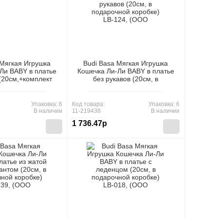
 Мягкая Игрушка
Budi Basa Мягкая Игрушка
Ли BABY в платье
Кошечка Ли-Ли BABY в платье
(20см,+комплект
без рукавов (20см, в
 в подарочной
подарочной коробке) LB-124,
-149, (ООО "МПП")
(ООО "МПП")
Упаковка: 6
Код товара:
Упаковка: 6
В наличии
11-219438
В наличии
1 736.47р