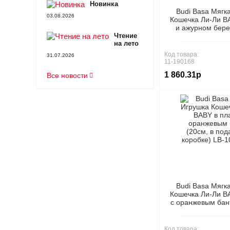
Новинка
Budi Basa Мягк
03.08.2026
Кошечка Ли-Ли B
и ажурном бере
Чтение
подарочной коро
на лето
(ООО "М
Код товара:
31.07.2026
11-190168
1 860.31р
Все новости
Budi Basa Мягк
Кошечка Ли-Ли B
с оранжевым бан
подарочной коро
(ООО "М
Код товара: