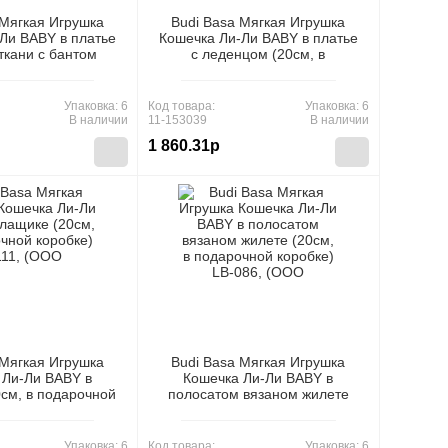
 Мягкая Игрушка
Budi Basa Мягкая Игрушка
Ли BABY в платье
Кошечка Ли-Ли BABY в платье
ткани с бантом
с леденцом (20см, в
дарочной коробке)
подарочной коробке) LB-018,
 (ООО "МПП")
(ООО "МПП")
Упаковка: 6
Код товара:
Упаковка: 6
В наличии
11-153039
В наличии
1 860.31р
 Мягкая Игрушка
Budi Basa Мягкая Игрушка
 Ли-Ли BABY в
Кошечка Ли-Ли BABY в
см, в подарочной
полосатом вязаном жилете
-111, (ООО "МПП")
(20см, в подарочной коробке)
LB-086, (ООО "МПП")
Упаковка: 6
Код товара:
Упаковка: 6