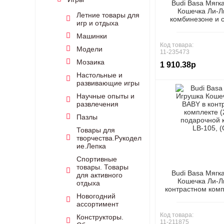
Budi Basa Мягк
Кошечка Ли-Л
Летние товары для
комбинезоне и 
игр и отдыха
(20см, в подароч
LB-155, (ОО
Машинки
Код товара:
Модели
11-235473
Мозаика
1 910.38р
Настольные и
развивающие игры
Научные опыты и
развлечения
Пазлы
Товары для
творчества.Рукодел
ие.Лепка
Спортивные
товары. Товары
Budi Basa Мягк
для активного
Кошечка Ли-Л
отдыха
контрастном комп
Новогодний
в подарочной кор
ассортимент
(ООО "М
Код товара:
Конструкторы.
11-211875