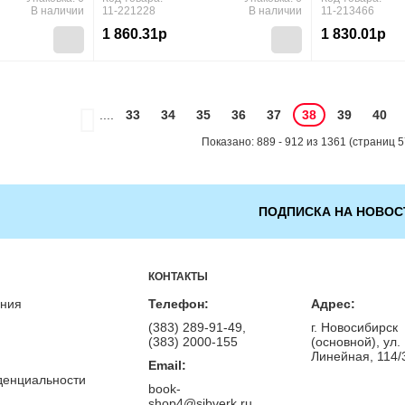
В наличии
11-221228
В наличии
11-213466
1 860.31р
1 830.01р
....
33
34
35
36
37
38
39
40
Показано: 889 - 912 из 1361 (страниц 5
ПОДПИСКА НА НОВОС
КОНТАКТЫ
ения
Телефон:
Адрес:
(383) 289-91-49,
г. Новосибирск
(383) 2000-155
(основной), ул.
Линейная, 114/
Email:
денциальности
book-
shop4@sibverk.ru