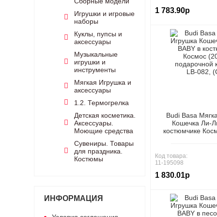
Сборные модели
1 783.90р
Игрушки и игровые
наборы
Куклы, пупсы и
аксессуары
Музыкальные
игрушки и
инструменты
Мягкая Игрушка и
аксессуары
1.2. Термогрелка
Детская косметика.
Budi Basa Мягк
Аксессуары.
Кошечка Ли-Л
Моющие средства
костюмчике Косм
подарочной коро
Сувениры. Товары
(ООО "М
для праздника.
Код товара:
Костюмы
11-195098
1 830.01р
ИНФОРМАЦИЯ