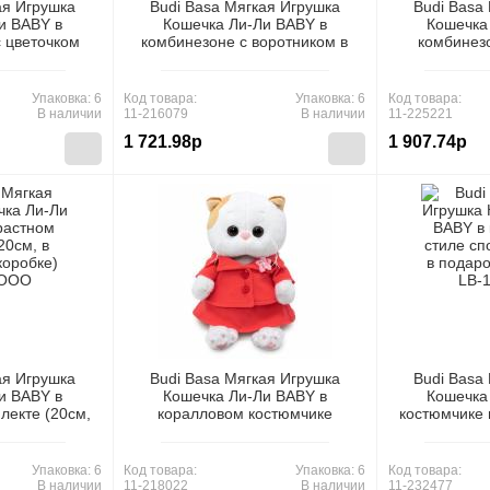
ая Игрушка
Budi Basa Мягкая Игрушка
Budi Basa
и BABY в
Кошечка Ли-Ли BABY в
Кошечка
с цветочком
комбинезоне с воротником в
комбинез
ной коробке)
цветочек (20см, в подарочной
(20см, в по
О "МПП")
коробке) LB-117, (ООО "МПП")
LB-142,
Упаковка: 6
Код товара:
Упаковка: 6
Код товара:
В наличии
11-216079
В наличии
11-225221
1 721.98р
1 907.74р
ая Игрушка
Budi Basa Мягкая Игрушка
Budi Basa
и BABY в
Кошечка Ли-Ли BABY в
Кошечка
лекте (20см,
коралловом костюмчике
костюмчике 
обке) LB-105,
(20см, в подарочной коробке)
(20см, в по
ПП")
LB-121, (ООО "МПП")
LB-153,
Упаковка: 6
Код товара:
Упаковка: 6
Код товара:
В наличии
11-218022
В наличии
11-232477