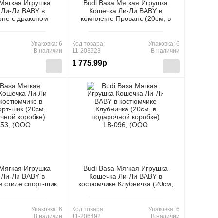
 Мягкая Игрушка
Budi Basa Мягкая Игрушка
 Ли-Ли BABY в
Кошечка Ли-Ли BABY в
оне с драконом
комплекте Прованс (20см, в
дарочной коробке)
подарочной коробке) LB-083,
 (ООО "МПП")
(ООО "МПП")
Упаковка: 6
Код товара:
Упаковка: 6
В наличии
11-203923
В наличии
1 775.99р
 Мягкая Игрушка
Budi Basa Мягкая Игрушка
 Ли-Ли BABY в
Кошечка Ли-Ли BABY в
в стиле спорт-шик
костюмчике Клубничка (20см,
дарочной коробке)
в подарочной коробке) LB-096,
 (ООО "МПП")
(ООО "МПП")
Упаковка: 6
Код товара:
Упаковка: 6
В наличии
11-206492
В наличии