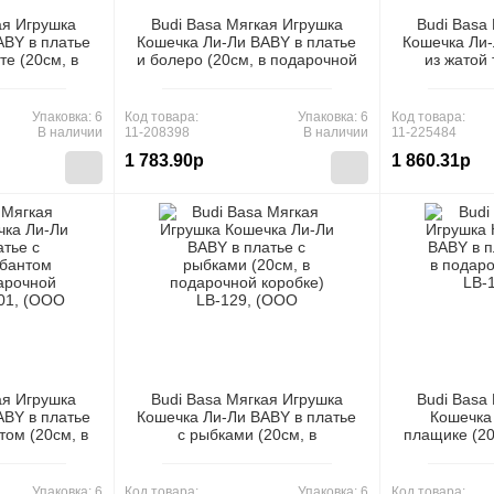
ая Игрушка
Budi Basa Мягкая Игрушка
Budi Basa
ABY в платье
Кошечка Ли-Ли BABY в платье
Кошечка Ли-
те (20см, в
и болеро (20см, в подарочной
из жатой 
бке) LB-068,
коробке) LB-100, (ООО "МПП")
(20см, в по
ПП")
LB-139,
Упаковка: 6
Код товара:
Упаковка: 6
Код товара:
В наличии
11-208398
В наличии
11-225484
1 783.90р
1 860.31р
ая Игрушка
Budi Basa Мягкая Игрушка
Budi Basa
ABY в платье
Кошечка Ли-Ли BABY в платье
Кошечка
том (20см, в
с рыбками (20см, в
плащике (20
бке) LB-101,
подарочной коробке) LB-129,
коробке) LB
ПП")
(ООО "МПП")
Упаковка: 6
Код товара:
Упаковка: 6
Код товара: