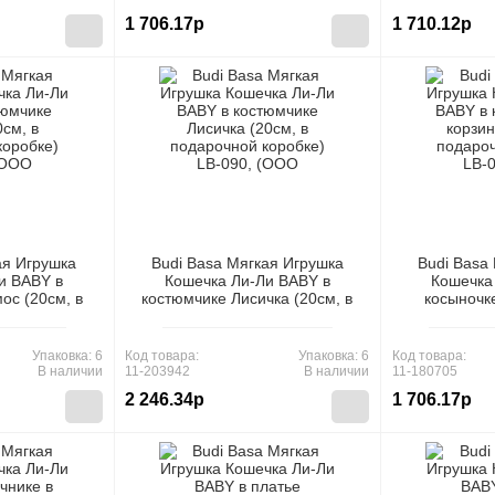
1 706.17р
1 710.12р
ая Игрушка
Budi Basa Мягкая Игрушка
Budi Basa
и BABY в
Кошечка Ли-Ли BABY в
Кошечка
ос (20см, в
костюмчике Лисичка (20см, в
косыночке
бке) LB-082,
подарочной коробке) LB-090,
(20см, в по
ПП")
(ООО "МПП")
LB-049,
Упаковка: 6
Код товара:
Упаковка: 6
Код товара:
В наличии
11-203942
В наличии
11-180705
2 246.34р
1 706.17р