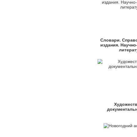
Словари. Справо
издания. Научно
литерат
Художеств
документальн