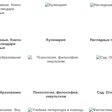
ные. Книги-
Кулинария
Наглядные 
алендари
ные
бразование
Психология, философия,
Сад. Ог
оккультизм