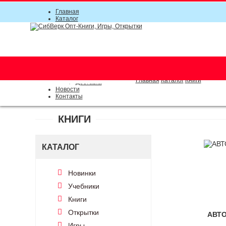
Главная
Каталог
Прайс-листы
Акции
Информация
О компании
Условия соглашения
г. Новосибирск (основной)
Инструкция
(383) 289-91-49, (383) 2000-15
Документы
Оплата
Главная
Каталог
Книги
Доставка
Новости
Контакты
КНИГИ
КАТАЛОГ
Новинки
Учебники
Книги
Открытки
АВТ
Игры