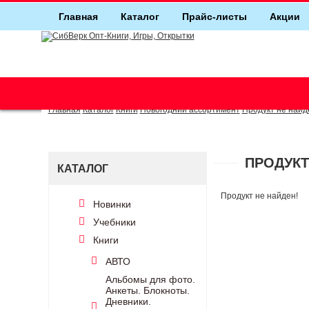
Главная
Каталог
Прайс-листы
Акции
г. Новосибирск (основной)
(383) 289-91-49, (383) 2000-155
Главная
Каталог
Книги
Новогодний ассортимент
Продукт не найд
ПРОДУКТ
КАТАЛОГ
Продукт не найден!
Новинки
Учебники
Книги
АВТО
Альбомы для фото.
Анкеты. Блокноты.
Дневники.