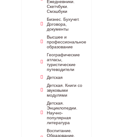
Ежедневники.
Скетчбуки.
Смэшбуки
Бизнес. Бухучет.
Договора,
документы
Высшее и
профессиональное
образование
Географические
атласы,
туристические
путеводители
Детская
Детская. Книги со
звуковыми
модулями
Детская.
Энциклопедии.
Научно-
популярная
литература
Воспитание.
Образование.