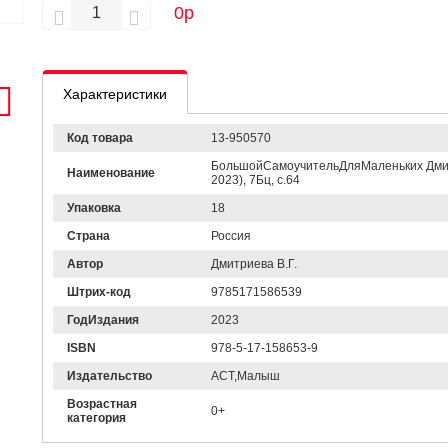
0
р
Характеристики
Код товара
13-950570
БольшойСамоучительДляМаленьких Дмитр
Наименование
2023), 7Бц, c.64
Упаковка
18
Страна
Россия
Автор
Дмитриева В.Г.
Штрих-код
9785171586539
ГодИздания
2023
ISBN
978-5-17-158653-9
Издательство
АСТ,Малыш
Возрастная
0+
категория