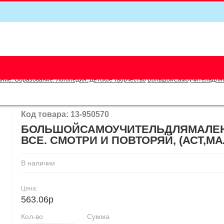
5
ние. Образование. Логопедия. Детское творчество
БольшойСамоучительДляМа
Код товара: 13-950570
БОЛЬШОЙСАМОУЧИТЕЛЬДЛЯМАЛЕНЬ
ВСЕ. СМОТРИ И ПОВТОРЯЙ, (АСТ,МАЛ
В наличии
Цена:
563.06р
Кол-во
Сумма