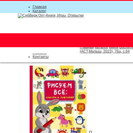
Главная
Каталог
Прайс-листы
Акции
Информация
О компании
Условия соглашения
г. Новосибирск (основной)
Инструкция
(383) 289-91-49, (383) 2000-15
Документы
Оплата
Главная
Каталог
Книги
Воспита
Доставка
(АСТ,Малыш, 2023), 7Бц, c.64
Новости
Контакты