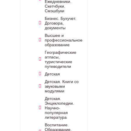
Ежедневники.
Скетчбуки.
Смэшбуки
Бизнес. Бухучет.
Договора,
документы
Высшее и
профессиональное
образование
Географические
атласы,
туристические
путеводители
Детская
Детская. Книги со
звуковыми
модулями
Детская.
Энциклопедии.
Научно-
популярная
литература
Воспитание.
Образование.