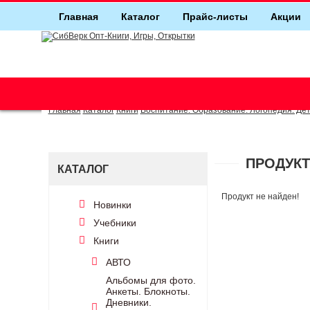
Главная
Каталог
Прайс-листы
Акции
г. Новосибирск (основной)
(383) 289-91-49, (383) 2000-155
Главная
Каталог
Книги
Воспитание. Образование. Логопедия. Дет
ПРОДУКТ
КАТАЛОГ
Продукт не найден!
Новинки
Учебники
Книги
АВТО
Альбомы для фото.
Анкеты. Блокноты.
Дневники.