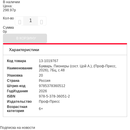
В наличии
Цена:
298.97р
Кол-во
Сумма
0
р
В КОРЗИНУ
Характеристики
Код товара
13-1019767
Букварь. Пионеры (сост. Цой А.), (Проф-Пресс,
Наименование
2026), 7Бц, c.48
Упаковка
20
Страна
Россия
Штрих-код
9785378360512
ГодИздания
2026
ISBN
978-5-378-36051-2
Издательство
Проф-Пресс
Возрастная
6+
категория
Подписка на новости