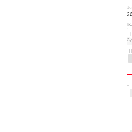
Це
2
Ко
Су
0