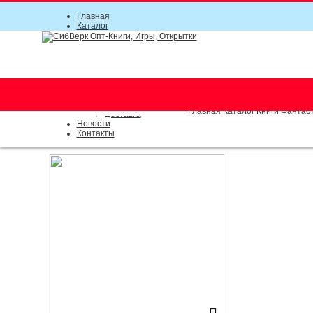
Главная
Каталог
Прайс-листы
Акции
Информация
О компании
Условия соглашения
г. Новосибирск (основной)
Инструкция
(383) 289-91-49, (383) 2000-15
Документы
Оплата
Главная
Каталог
Книги
Фантаст
Доставка
Новости
Контакты