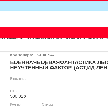
5
ика. Фэнтези. Мистика
ВоеннаяБоеваяФантастика Лысак С.В. Некомбатант. Не
Код товара: 13-1001942
ВОЕННАЯБОЕВАЯФАНТАСТИКА ЛЫСА
НЕУЧТЕННЫЙ ФАКТОР, (АСТ,ИД ЛЕНИН
В наличии
Цена:
580.32р
Кол-во
Сумма