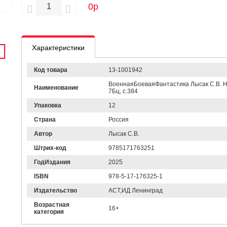
0
р
Характеристики
Код товара
13-1001942
ВоеннаяБоеваяФантастика Лысак С.В. Не
Наименование
7Бц, c.384
Упаковка
12
Страна
Россия
Автор
Лысак С.В.
Штрих-код
9785171763251
ГодИздания
2025
ISBN
978-5-17-176325-1
Издательство
АСТ,ИД Ленинград
Возрастная
16+
категория