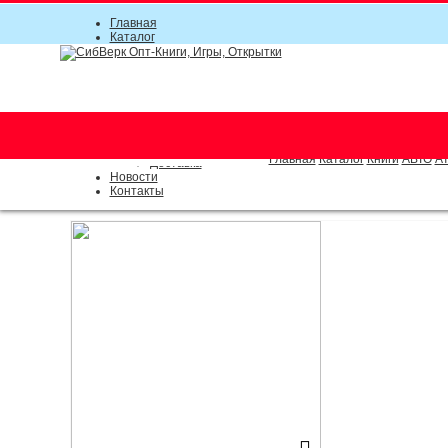
Главная
Каталог
Прайс-листы
Акции
Информация
О компании
Условия соглашения
г. Новосибирск (основной)
Инструкция
(383) 289-91-49, (383) 2000-15
Документы
Оплата
Главная
Каталог
Книги
АВТО
Ат
Доставка
Новости
Контакты