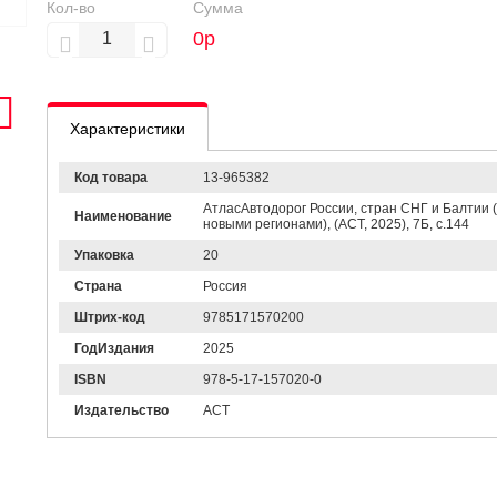
Кол-во
Сумма
0
р
Характеристики
Код товара
13-965382
АтласАвтодорог России, стран СНГ и Балтии 
Наименование
новыми регионами), (АСТ, 2025), 7Б, c.144
Упаковка
20
Страна
Россия
Штрих-код
9785171570200
ГодИздания
2025
ISBN
978-5-17-157020-0
Издательство
АСТ