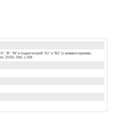
 "В", "М" и подкатегорий "А1" и "В1" (с комментариями,
, 2026), Обл, c.208