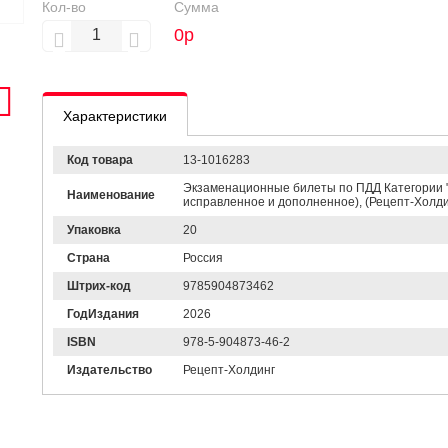
Кол-во
Сумма
0
р
Характеристики
Код товара
13-1016283
Экзаменационные билеты по ПДД Категории "А",
Наименование
исправленное и дополненное), (Рецепт-Холдинг
Упаковка
20
Страна
Россия
Штрих-код
9785904873462
ГодИздания
2026
ISBN
978-5-904873-46-2
Издательство
Рецепт-Холдинг