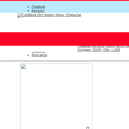
Главная
Каталог
Прайс-листы
Акции
Информация
О компании
Условия соглашения
г. Новосибирск (основной)
Инструкция
(383) 289-91-49, (383) 2000-15
Документы
Оплата
Главная
Каталог
Книги
АВТО
Эк
Доставка
Холдинг, 2026), Обл, c.208
Новости
Контакты