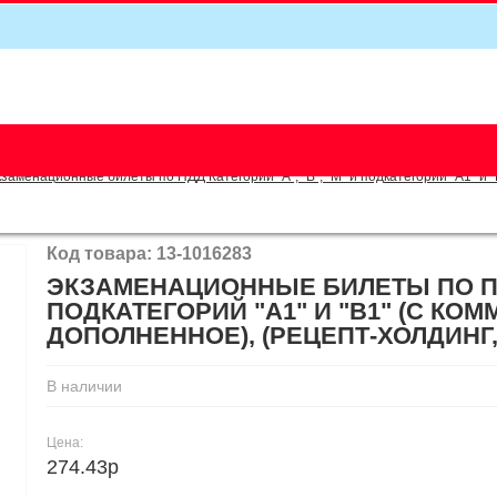
5
заменационные билеты по ПДД Категории "А", "В", "М" и подкатегорий "А1" и 
Код товара: 13-1016283
ЭКЗАМЕНАЦИОННЫЕ БИЛЕТЫ ПО ПДД 
ПОДКАТЕГОРИЙ "А1" И "В1" (С КО
ДОПОЛНЕННОЕ), (РЕЦЕПТ-ХОЛДИНГ, 2
В наличии
Цена:
274.43р