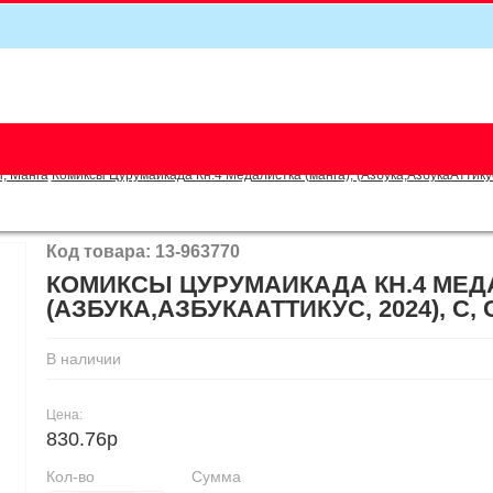
5
, Манга
Комиксы Цурумаикада Кн.4 Медалистка (манга), (Азбука,АзбукаАттикус,
Код товара: 13-963770
КОМИКСЫ ЦУРУМАИКАДА КН.4 МЕДА
(АЗБУКА,АЗБУКААТТИКУС, 2024), С, 
В наличии
Цена:
830.76р
Кол-во
Сумма