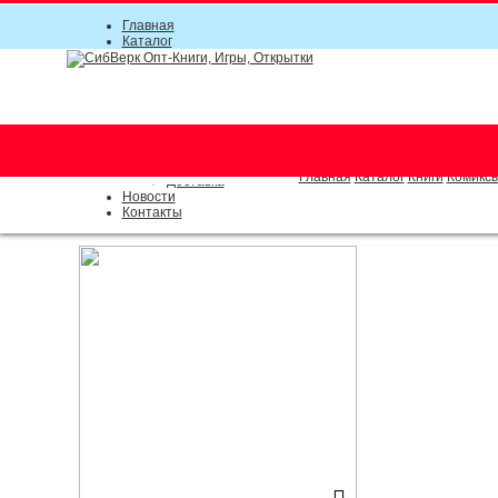
Главная
Каталог
Прайс-листы
Акции
Информация
О компании
Условия соглашения
г. Новосибирск (основной)
Инструкция
(383) 289-91-49, (383) 2000-15
Документы
Оплата
Главная
Каталог
Книги
Комиксы
Доставка
Новости
Контакты