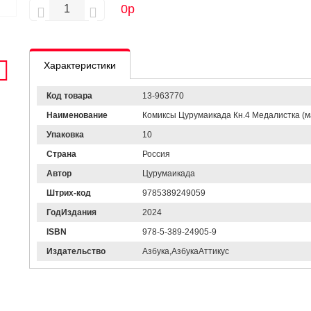
0
р
Характеристики
Код товара
13-963770
Наименование
Комиксы Цурумаикада Кн.4 Медалистка (ман
Упаковка
10
Страна
Россия
Автор
Цурумаикада
Штрих-код
9785389249059
ГодИздания
2024
ISBN
978-5-389-24905-9
Издательство
Азбука,АзбукаАттикус