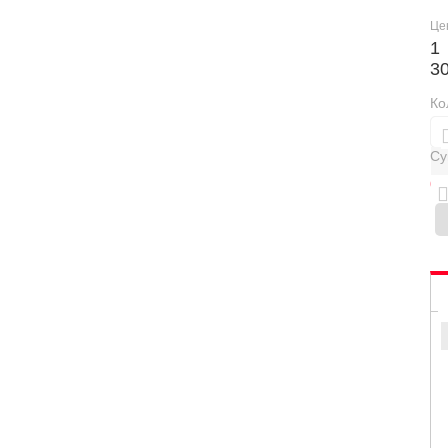
Це
1
3
Ко
Су
0