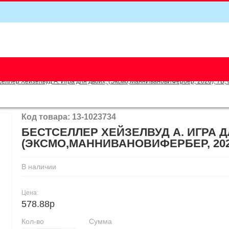
5
селлер Хейзелвуд А. Игра для двоих, (Эксмо,МаннИвановИФербер, 2026), 7Б, 
Код товара: 13-1023734
БЕСТСЕЛЛЕР ХЕЙЗЕЛВУД А. ИГРА Д
(ЭКСМО,МАННИВАНОВИФЕРБЕР, 2026)
В наличии
Цена:
578.88р
Кол-во
Сумма