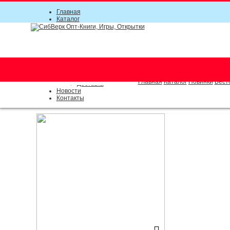
Главная
Каталог
Прайс-листы
Акции
Информация
О компании
Условия соглашения
г. Новосибирск (основной)
Инструкция
(383) 289-91-49, (383) 2000-15
Документы
Оплата
Главная
Каталог
Новинки
Бест
Доставка
Новости
Контакты