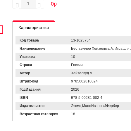
0
р
Характеристики
Код товара
13-1023734
Наименование
Бестселлер Хейзелвуд А. Игра для 
Упаковка
10
Страна
Россия
Автор
Хейзелвуд А.
Штрих-код
9785002810024
ГодИздания
2026
ISBN
978-5-00281-002-4
Издательство
Эксмо,МаннИвановИФербер
Возрастная категория
18+