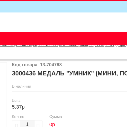
5
я школ и детских садов
3000436 Медаль "Умник" (мини, подвеска, текст), (Праз
Код товара: 13-704768
3000436 МЕДАЛЬ "УМНИК" (МИНИ, П
В наличии
Цена:
5.37р
Кол-во
Сумма
0
р