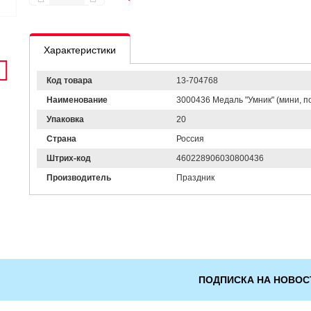
Характеристики
Код товара
13-704768
Наименование
3000436 Медаль "Умник" (мини, по
Упаковка
20
Страна
Россия
Штрих-код
460228906030800436
Производитель
Праздник
ПОДПИСКА НА НОВОС