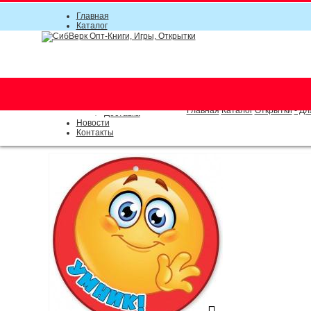
Главная
Каталог
Прайс-листы
Акции
Информация
О компании
Условия соглашения
г. Новосибирск (основной)
Инструкция
(383) 289-91-49, (383) 2000-15
Документы
Оплата
Главная
Каталог
Открытки
- Дл
Доставка
Новости
Контакты