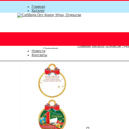
Главная
Каталог
Прайс-листы
Акции
Информация
О компании
Условия соглашения
г. Новосибирск (основной)
Инструкция
(383) 289-91-49, (383) 2000-15
Документы
Оплата
Главная
Каталог
Открытки
- Дл
Доставка
Новости
Контакты