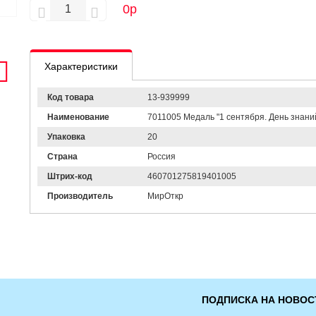
0
р
Характеристики
Код товара
13-939999
Наименование
7011005 Медаль "1 сентября. День знаний"
Упаковка
20
Страна
Россия
Штрих-код
460701275819401005
Производитель
МирОткр
ПОДПИСКА НА НОВОС