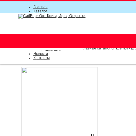
Главная
Каталог
Прайс-листы
Акции
Информация
О компании
Условия соглашения
г. Новосибирск (основной)
Инструкция
(383) 289-91-49, (383) 2000-15
Документы
Оплата
Главная
Каталог
Открытки
- Дл
Доставка
Новости
Контакты