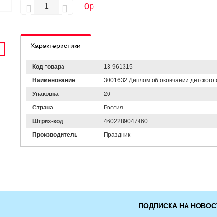
0
р
Характеристики
Код товара
13-961315
Наименование
3001632 Диплом об окончании детского с
Упаковка
20
Страна
Россия
Штрих-код
4602289047460
Производитель
Праздник
ПОДПИСКА НА НОВОС