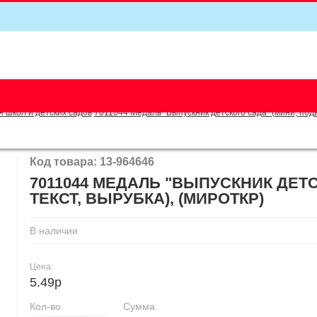
5
я школ и детских садов
7011044 Медаль "Выпускник детского сада" (мини, подве
Код товара: 13-964646
7011044 МЕДАЛЬ "ВЫПУСКНИК ДЕТС
ТЕКСТ, ВЫРУБКА), (МИРОТКР)
В наличии
Цена:
5.49р
Кол-во
Сумма