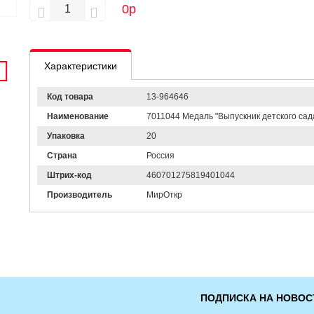
0
р
Характеристики
Код товара
13-964646
Наименование
7011044 Медаль "Выпускник детского сада"
Упаковка
20
Страна
Россия
Штрих-код
460701275819401044
Производитель
МирОткр
ПОДПИСКА НА НОВОС