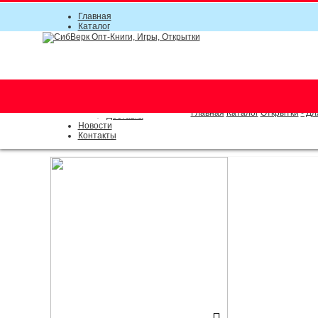
Главная
Каталог
Прайс-листы
Акции
Информация
О компании
Условия соглашения
г. Новосибирск (основной)
Инструкция
(383) 289-91-49, (383) 2000-15
Документы
Оплата
Главная
Каталог
Открытки
- Дл
Доставка
Новости
Контакты