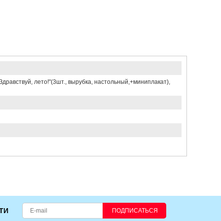
авствуй, лето!"(3шт., вырубка, настольный,+миниплакат),
ТИ
ПОДПИСАТЬСЯ