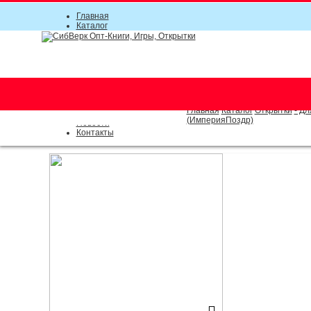
Главная
Каталог
Прайс-листы
Акции
Информация
О компании
Условия соглашения
г. Новосибирск (основной)
Инструкция
(383) 289-91-49, (383) 2000-15
Документы
Оплата
Главная
Каталог
Открытки
- Дл
Доставка
(ИмперияПоздр)
Новости
Контакты