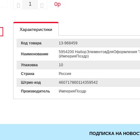
0
р
Характеристики
Код товара
13-968459
5954200 НаборЭлементовДляОформления "Здр
Наименование
(ИмперияПоздр)
Упаковка
10
Страна
Россия
Штрих-код
460717860114359542
Производитель
ИмперияПоздр
ПОДПИСКА НА НОВОС