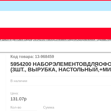
5
я школ и детских садов
5954200 НаборЭлементовДляОформления "Здравствуй, 
Код товара: 13-968459
5954200 НАБОРЭЛЕМЕНТОВДЛЯОФО
(3ШТ., ВЫРУБКА, НАСТОЛЬНЫЙ,+М
В наличии
Цена:
131.07р
Кол-во
Сумма