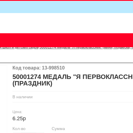
5
я школ и детских садов
50001274 Медаль "Я первоклассник" (мини, подвеска, т
Код товара: 13-998510
50001274 МЕДАЛЬ "Я ПЕРВОКЛАССНИ
(ПРАЗДНИК)
В наличии
Цена:
6.25р
Кол-во
Сумма