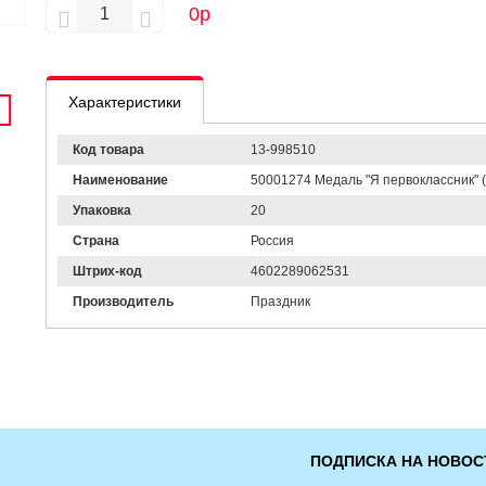
0
р
Характеристики
Код товара
13-998510
Наименование
50001274 Медаль "Я первоклассник" (м
Упаковка
20
Страна
Россия
Штрих-код
4602289062531
Производитель
Праздник
ПОДПИСКА НА НОВОС