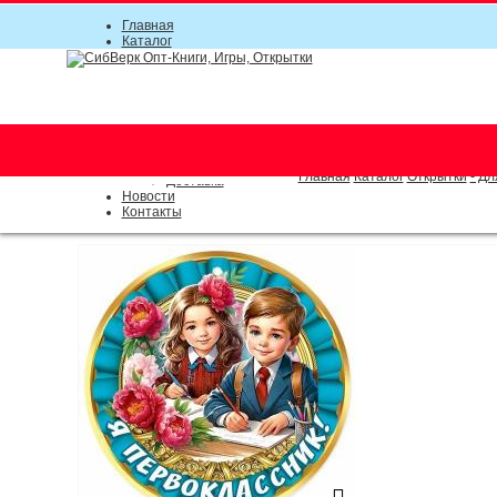
Главная
Каталог
Прайс-листы
Акции
Информация
О компании
Условия соглашения
г. Новосибирск (основной)
Инструкция
(383) 289-91-49, (383) 2000-15
Документы
Оплата
Главная
Каталог
Открытки
- Дл
Доставка
Новости
Контакты