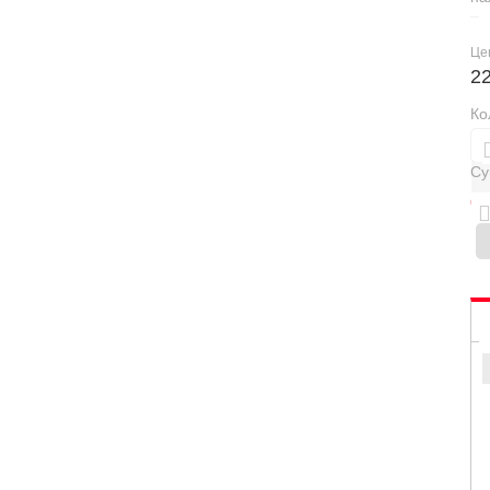
Це
2
Ко
Су
0