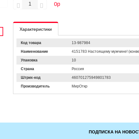
0
р
Характеристики
Код товара
13-987984
Наименование
4151783 Настоящему мужчине! (конвер
Упаковка
10
Страна
Россия
Штрих-код
460701275949801783
Производитель
МирОткр
ПОДПИСКА НА НОВОС