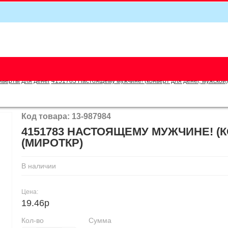
5
нверты для денег
4151783 Настоящему мужчине! (конверт для денег, мужской)
Код товара: 13-987984
4151783 НАСТОЯЩЕМУ МУЖЧИНЕ! (К
(МИРОТКР)
В наличии
Цена:
19.46р
Кол-во
Сумма