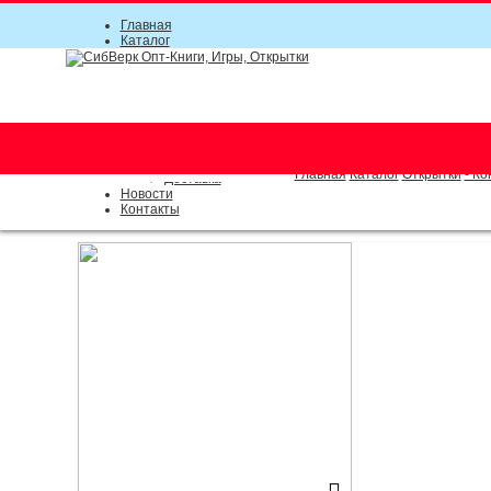
Главная
Каталог
Прайс-листы
Акции
Информация
О компании
Условия соглашения
г. Новосибирск (основной)
Инструкция
(383) 289-91-49, (383) 2000-15
Документы
Оплата
Главная
Каталог
Открытки
- Ко
Доставка
Новости
Контакты