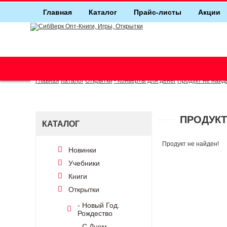
Главная
Каталог
Прайс-листы
Акции
г. Новосибирск (основной)
(383) 289-91-49, (383) 2000-155
Главная
Каталог
Открытки
- Конверты для денег
Продукт не найд
ПРОДУКТ
КАТАЛОГ
Продукт не найден!
Новинки
Учебники
Книги
Открытки
- Новый Год.
Рождество
- С Днем