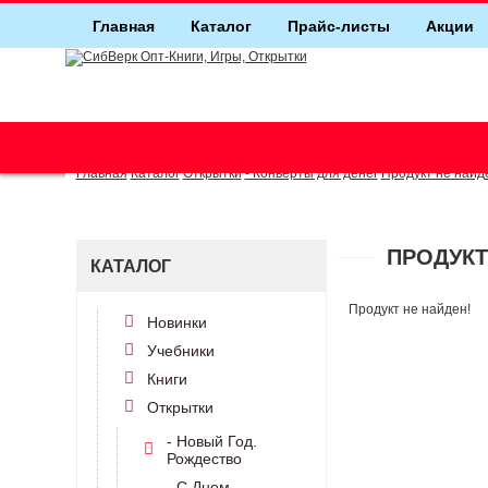
Главная
Каталог
Прайс-листы
Акции
г. Новосибирск (основной)
(383) 289-91-49, (383) 2000-155
Главная
Каталог
Открытки
- Конверты для денег
Продукт не найд
ПРОДУКТ
КАТАЛОГ
Продукт не найден!
Новинки
Учебники
Книги
Открытки
- Новый Год.
Рождество
- С Днем