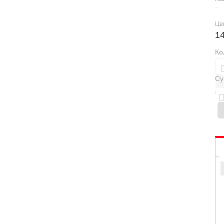
Це
1
Ко
Су
0