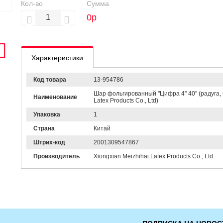
Кол-во
Сумма
0
р
Характеристики
Код товара
13-954786
Шар фольгированный "Цифра 4" 40" (радуга, 
Наименование
Latex Products Co., Ltd)
Упаковка
1
Страна
Китай
Штрих-код
2001309547867
Производитель
Xiongxian Meizhihai Latex Products Co., Ltd