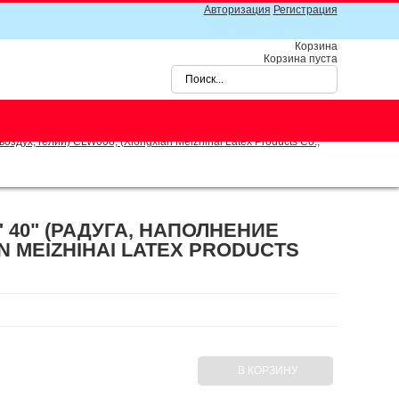
Авторизация
Регистрация
Корзина
Корзина пуста
здух, гелий) CLW008, (Xiongxian Meizhihai Latex Products Co.,
40" (РАДУГА, НАПОЛНЕНИЕ
AN MEIZHIHAI LATEX PRODUCTS
В КОРЗИНУ