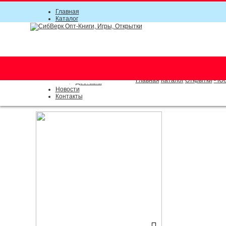
Главная
Каталог
Прайс-листы
Акции
Информация
О компании
Условия соглашения
г. Новосибирск (основной)
Инструкция
(383) 289-91-49, (383) 2000-15
Документы
Оплата
Главная
Каталог
Открытки
- Ю
Доставка
Новости
Контакты