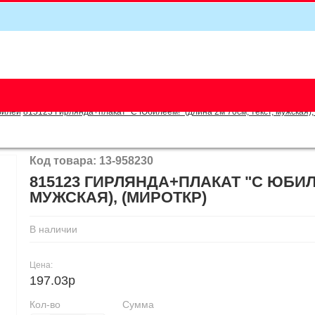
5
билей
815123 Гирлянда+плакат "С Юбилеем!" (длина 2м 70см, текст, мужская),
Код товара: 13-958230
815123 ГИРЛЯНДА+ПЛАКАТ "С ЮБИЛЕ
МУЖСКАЯ), (МИРОТКР)
В наличии
Цена:
197.03р
Кол-во
Сумма