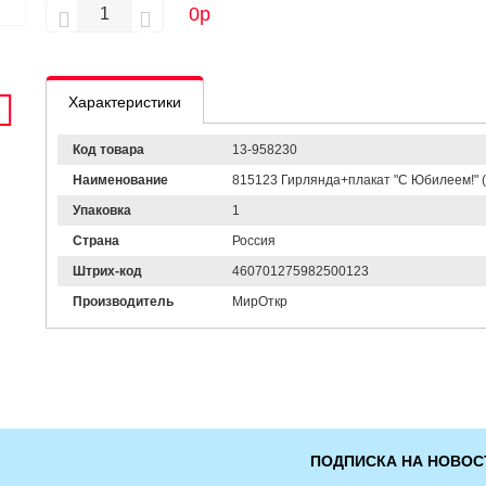
0
р
Характеристики
Код товара
13-958230
Наименование
815123 Гирлянда+плакат "С Юбилеем!" (д
Упаковка
1
Страна
Россия
Штрих-код
460701275982500123
Производитель
МирОткр
ПОДПИСКА НА НОВОС