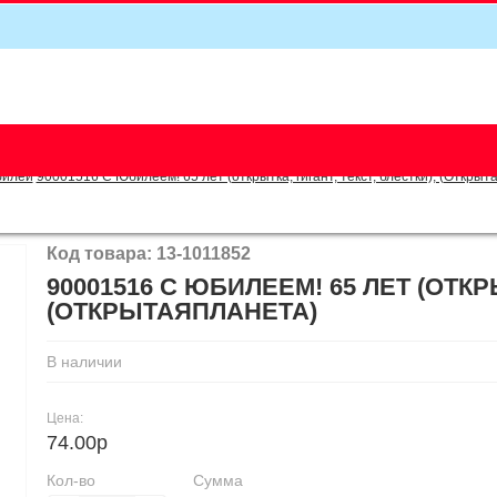
5
билей
90001516 С Юбилеем! 65 лет (открытка, гигант, текст, блестки), (Откры
Код товара: 13-1011852
90001516 С ЮБИЛЕЕМ! 65 ЛЕТ (ОТКРЫ
(ОТКРЫТАЯПЛАНЕТА)
В наличии
Цена:
74.00р
Кол-во
Сумма