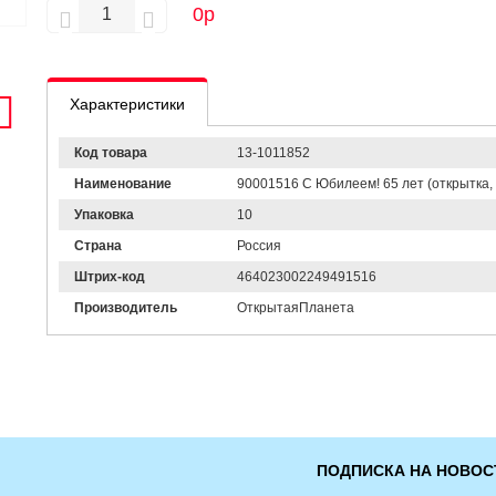
0
р
Характеристики
Код товара
13-1011852
Наименование
90001516 С Юбилеем! 65 лет (открытка, г
Упаковка
10
Страна
Россия
Штрих-код
464023002249491516
Производитель
ОткрытаяПланета
ПОДПИСКА НА НОВОС