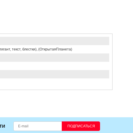
игант, текст, блестки), (ОткрытаяПланета)
ТИ
ПОДПИСАТЬСЯ