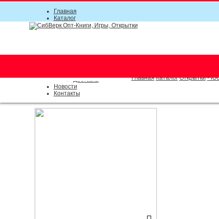
Главная
Каталог
Прайс-листы
Акции
Информация
О компании
Условия соглашения
г. Новосибирск (основной)
Инструкция
(383) 289-91-49, (383) 2000-15
Документы
Оплата
Главная
Каталог
Открытки
- Ю
Доставка
Новости
Контакты