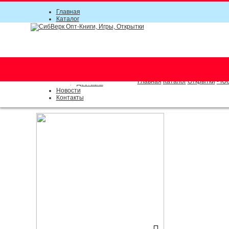
Главная
Каталог
Прайс-листы
Акции
Информация
О компании
Условия соглашения
г. Новосибирск (основной)
Инструкция
(383) 289-91-49, (383) 2000-15
Документы
Оплата
Главная
Каталог
Открытки
- Ю
Доставка
Новости
Контакты