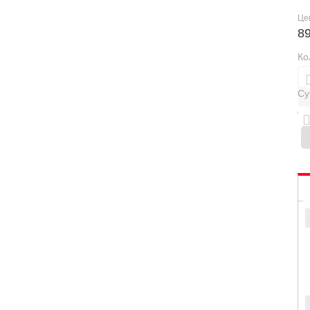
Це
8
Ко
Су
0