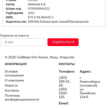
Страна
Россия
Автор
Шевелев К.В.
Штрих-код
9785090844321
ГодИздания
2021
ISBN
978-5-09-084432-1
Издательство
БИНОМ,Лаборатория знаний/Просвещение
Подписка на новости
ПОДПИСАТЬСЯ
© 2026 СибВерк Опт-Книги, Игры, Открытки
ИНФОРМАЦИЯ
КОНТАКТЫ
Условия
Телефон:
Адрес:
соглашения
(383)
г.
О компании
289-91-
Новосибирск
Новости
49,
(основной),
(383)
ул.
Контакты
2000-
Линейная,
Политика
155
114/3
конфиденциальности
Email: