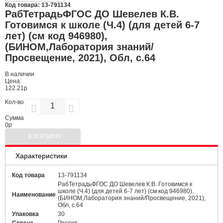
Код товара: 13-791134
РабТетрадьФГОС ДО Шевелев К.В.
Готовимся к школе (Ч.4) (для детей 6-7
лет) (см код 946980),
(БИНОМ,Лаборатория знаний/
Просвещение, 2021), Обл, c.64
В наличии
Цена:
122.21р
Кол-во
Сумма
0
р
В КОРЗИНУ
Характеристики
Код товара
13-791134
РабТетрадьФГОС ДО Шевелев К.В. Готовимся к
школе (Ч.4) (для детей 6-7 лет) (см код 946980),
Наименование
(БИНОМ,Лаборатория знаний/Просвещение, 2021),
Обл, c.64
Упаковка
30