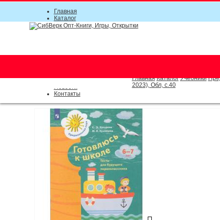
Главная
Каталог
Прайс-листы
Акции
Информация
О компании
Условия соглашения
г. Новосибирск (основной)
Инструкция
(383) 289-91-49, (383) 2000-15
Документы
Оплата
Главная
Каталог
Учебники
Пре
Доставка
2023), Обл, c.40
Новости
Контакты