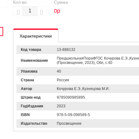
Кол-во
Сумма
0
р
Характеристики
Код товара
13-888132
ПредшкольнаяПораФГОС Кочурова Е.Э.,Кузнецов
Наименование
(Просвещение, 2023), Обл, c.40
Упаковка
40
Страна
Россия
Автор
Кочурова Е.Э.,Кузнецова М.И.
Штрих-код
9785090985895
ГодИздания
2023
ISBN
978-5-09-098589-5
Издательство
Просвещение