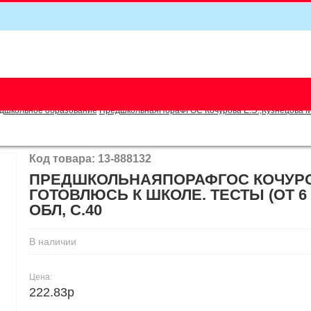
5
дшкольное образование
ПредшкольнаяПораФГОС Кочурова Е.Э.,Кузнецова М.И.
Код товара: 13-888132
ПРЕДШКОЛЬНАЯПОРАФГОС КОЧУРОВ
ГОТОВЛЮСЬ К ШКОЛЕ. ТЕСТЫ (ОТ 6 Д
ОБЛ, C.40
В наличии
Цена:
222.83р