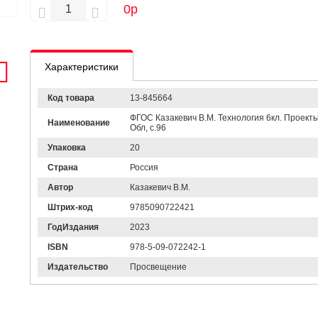
0
р
Характеристики
Код товара
13-845664
ФГОС Казакевич В.М. Технология 6кл. Проекты 
Наименование
Обл, c.96
Упаковка
20
Страна
Россия
Автор
Казакевич В.М.
Штрих-код
9785090722421
ГодИздания
2023
ISBN
978-5-09-072242-1
Издательство
Просвещение