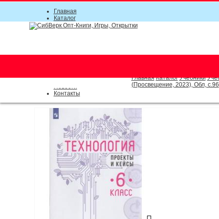
Главная
Каталог
Прайс-листы
Акции
Информация
О компании
Условия соглашения
г. Новосибирск (основной)
Инструкция
(383) 289-91-49, (383) 2000-15
Документы
Оплата
Главная
Каталог
Учебники
Уче
Доставка
(Просвещение, 2023), Обл, c.96
Новости
Контакты