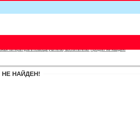
5
бная литература в помощь учителю, воспитателю.
Продукт не найден!
 НЕ НАЙДЕН!