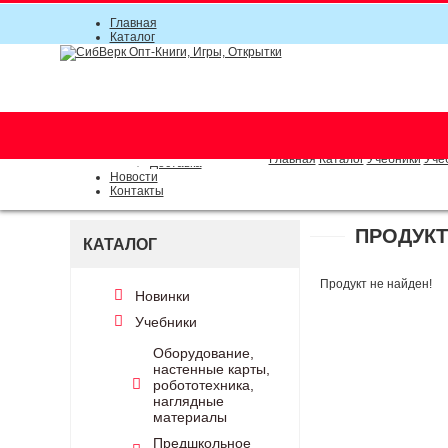
Главная
Каталог
Прайс-листы
Акции
Информация
О компании
Условия соглашения
г. Новосибирск (основной)
Инструкция
(383) 289-91-49, (383) 2000-15
Документы
Оплата
Главная
Каталог
Учебники
Уче
Доставка
Новости
Контакты
ПРОДУКТ
КАТАЛОГ
Продукт не найден!
Новинки
Учебники
Оборудование,
настенные карты,
робототехника,
наглядные
материалы
Предшкольное