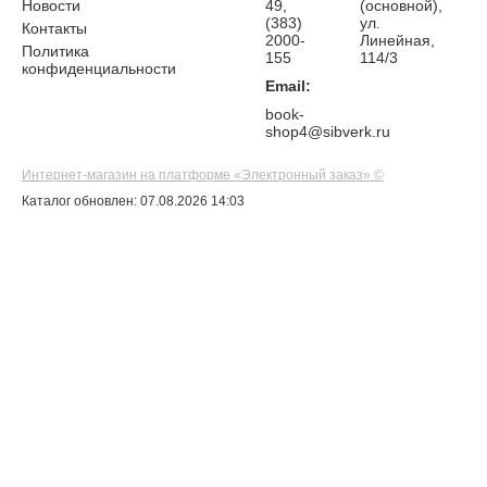
Новости
49,
(основной),
(383)
ул.
Контакты
2000-
Линейная,
Политика
155
114/3
конфиденциальности
Email:
book-
shop4@sibverk.ru
Интернет-магазин на платформе «Электронный заказ» ©
Каталог обновлен: 07.08.2026 14:03