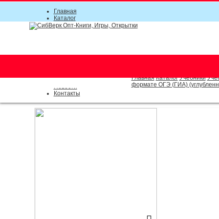
Главная
Каталог
Прайс-листы
Акции
Информация
О компании
Условия соглашения
г. Новосибирск (основной)
Инструкция
(383) 289-91-49, (383) 2000-15
Документы
Оплата
Главная
Каталог
Учебники
Уче
Доставка
формате ОГЭ (ГИА) (углубленное
Новости
Контакты