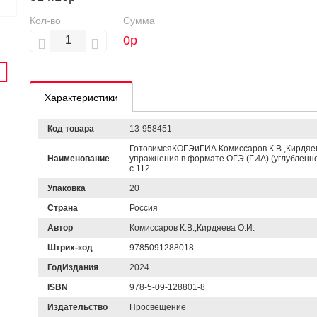
Кол-во
Сумма
0
р
Характеристики
Код товара
13-958451
ГотовимсяКОГЭиГИА Комиссаров К.В.,Кирдяев
Наименование
упражнения в формате ОГЭ (ГИА) (углубленное
c.112
Упаковка
20
Страна
Россия
Автор
Комиссаров К.В.,Кирдяева О.И.
Штрих-код
9785091288018
ГодИздания
2024
ISBN
978-5-09-128801-8
Издательство
Просвещение