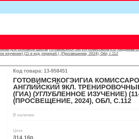
5
бники для Основной Школы
ГотовимсяКОГЭиГИА Комиссаров К.В.,Кирдяева О.
 изучение) (11-е изд.,перераб.), (Просвещение, 2024), Обл, c.112
Код товара: 13-958451
ГОТОВИМСЯКОГЭИГИА КОМИССАРОВ 
АНГЛИЙСКИЙ 9КЛ. ТРЕНИРОВОЧНЫ
(ГИА) (УГЛУБЛЕННОЕ ИЗУЧЕНИЕ) (11-
(ПРОСВЕЩЕНИЕ, 2024), ОБЛ, C.112
В наличии
Цена:
314.16р